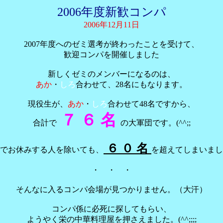
2006年度新歓コンパ
2006年12月11日
2007年度へのゼミ選考が終わったことを受けて、
歓迎コンパを開催しました
新しくゼミのメンバーになるのは、
あか
・
しろ
合わせて、28名にもなります。
現役生が、
あか
・
しろ
合わせて48名ですから、
７ ６ 名
合計で
の大軍団です。(^^;;
６ ０ 名
でお休みする人を除いても、
を超えてしまいまし
・ ・ ・
そんなに入るコンパ会場が見つかりません。（大汗）
コンパ係に必死に探してもらい、
ようやく栄の中華料理屋を押さえました。(^^;;;;