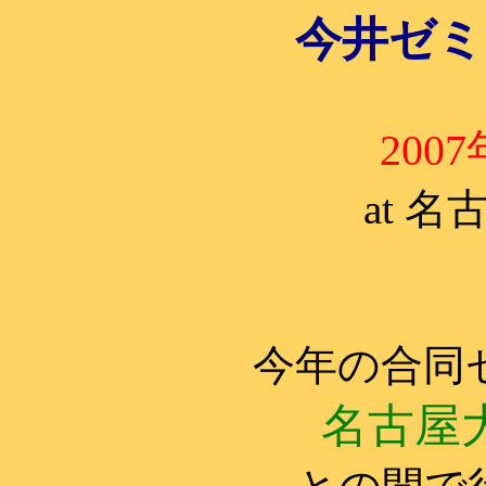
今井ゼミ
200
at 
今年の合同
名古屋