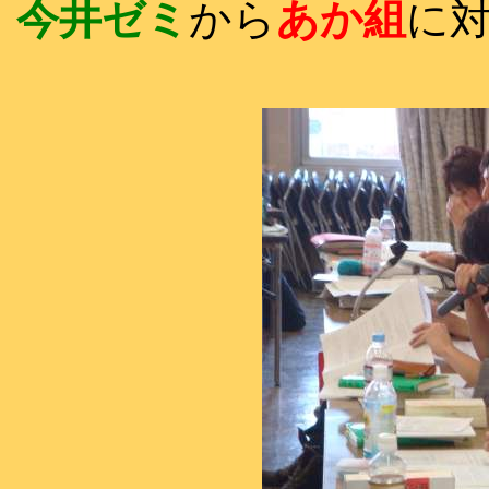
今井ゼミ
から
あか組
に