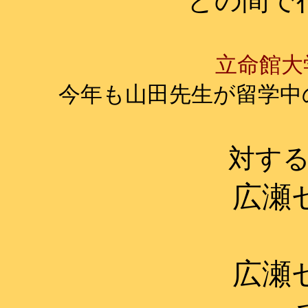
との間で
立命館大
今年も山田先生が留学中
対す
広瀬
広瀬