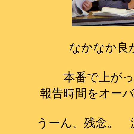
なかなか良
本番で上が
報告時間をオー
うーん、残念。 減