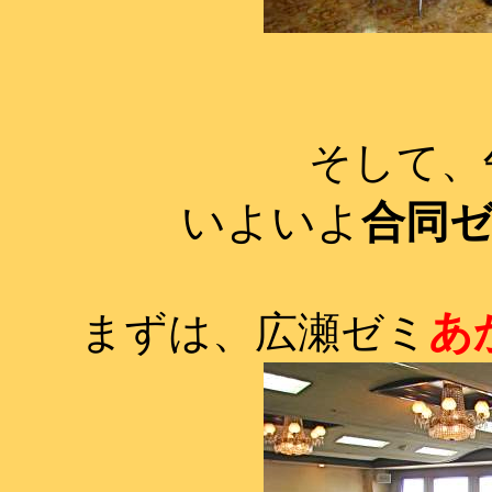
そして、
いよいよ
合同
あ
まずは、広瀬ゼミ