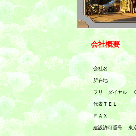
会社概要
会社名 株式会社 
所在地 東京都足立区
フリーダイヤル ０１２０－
代表ＴＥＬ ０３－３８
ＦＡＸ ０３－３８
建設許可番号 東京(般-１８