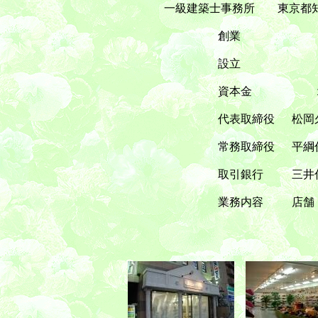
一級建築士事務所 東京都知事登
創業 昭和４
設立 平成３年２
資本金 １,００
代表取締役 松岡久
常務取締役 平綱俊
取引銀行 三井住友銀行・東
業務内容 店舗・倉庫・工場・事