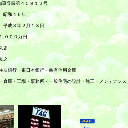
録第４５９１２号
６年
月１３日
０万円
史
之
日本銀行・亀有信用金庫
務所・一般住宅の設計・施工・メンテナンス
メー