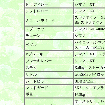
Ｒ．ディレーラ
シマノ XT
シフトレバー
シマノ LX
スギノテクノ X2
チェーンホイール
BB:スギノテクノ
スプロケット
シマノCS-HG400-
チェーン
シマノ
パイロット/シマノ
ペダル
ストーカー/MK
Vブレーキ
シマノ XT ス
ブレーキレバー
シマノ XT
ステム
Kalloy スト
サドル
selleSMP パイロ
シートピラー
BBB 27.2mm
マッドガード
SKS クロモプ
重量
16.5kg
オーストリッチF-