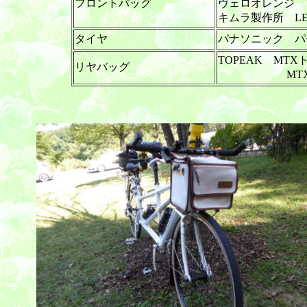
フロントバッグ
ヴェロオレンジ 
キムラ製作所 LE
タイヤ
パナソニック パセラ
TOPEAK MT
リヤバッグ
MTXビーム