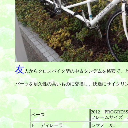
友
人からクロスバイク型の中古タンデムを格安で、とい
パーツを耐久性の高いものに交換し、快適にサイクリン
2012 PROGRESS
ベース
フレームサイズ パ
Ｆ．ディレーラ
シマノ XT