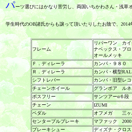
パ
ーツ選びにはかなり苦労し、両国いちかわさん・浅草
学生時代のOB諸氏からも譲って頂いたりしたお陰で、201
リバーワン カイセイ
フレーム
ナベックス・プロ
オールメッキ
Ｆ．ディレーラ
カンパ・９８０
Ｒ．ディレーラ
カンパ・横型RA
シフトレバー
カンパ・旧型レ
チェーンホイール
グランボア ル
ボスフリー
サンツアーα６段
チェーン
IZUMI
ペダル
オフメガ 三ヶ島
センタープルブレーキ
マファック 2000
ブレーキシュー
ディズナ・クロス