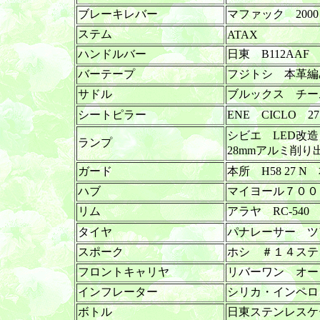
ブレーキレバー
マファック 2000
ステム
ATAX
ハンドルバー
日東 B112AAF
バーテープ
フジトシ 本革編
サドル
ブルックス チー
シートピラー
ENE CICLO 27
シビエ LED改
ランプ
28mmアルミ削
ガード
本所 H58 27
ハブ
マイヨール７００ 1
リム
アラヤ RC-540
タイヤ
パナレーサー ツア
スポーク
ホシ ＃１４ステ
フロントキャリヤ
リバーワン オー
インフレーター
シリカ・インペロ
ボトル
日東ステンレスケ