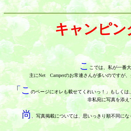
キャンピン
こ
こでは、私が一番
主にNet Camperのお常連さんが多いので
「こ
のページにオレも載せてくれいっ！」もしくは
非私宛に写真を添え
尚
、写真掲載については、思いっきり順不同にな