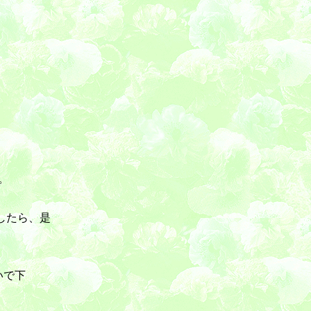
。
したら、是
いで下