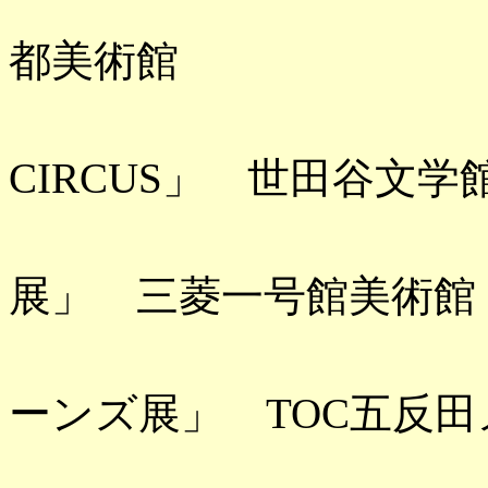
「奇想の系
都美術館
「ヒグチ
CIRCUS」 世田谷文学
「ラファエ
展」 三菱一号館美術館
「ザ・ロー
ーンズ展」 TOC五反田
「国宝 東