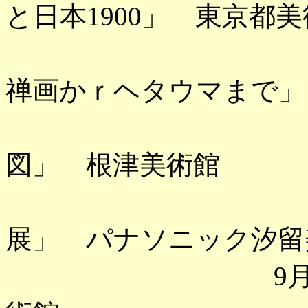
と日本1900」 東京都
「へそま
禅画かｒヘタウマまで」
「尾形光
図」 根津美術館
「ギュスタ
展」 パナソニック汐留
9月 「歌川