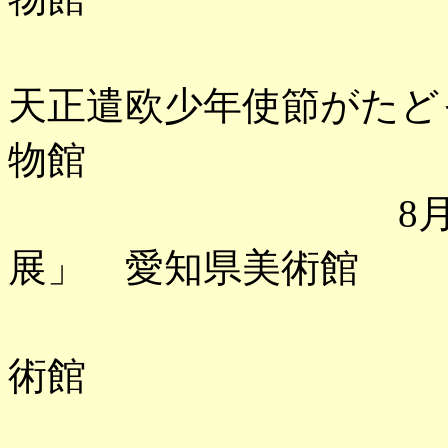
「遥かな
天正遣欧少年使節がたど
物館
8月 「大エ
展」 愛知県美術館
「怖い絵」
術館
「ブリュー