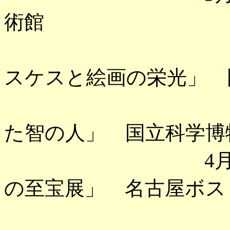
術館
「プラド美
スケスと絵画の栄光」 
「南方熊楠
た智の人」 国立科学博
4月 「BOS
の至宝展」 名古屋ボス
「美の力」