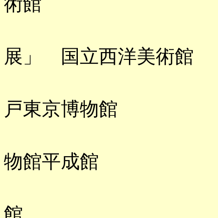
術館
「松方コ
展」 国立西洋美術館
「いきもの
戸東京博物館
「三国志」
物館平成館
「桃源郷展
館