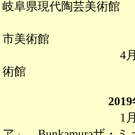
岐阜県現代陶芸美術館
「岸田劉生
市美術館
4月 「大浮
術館
2019
1月 「ロマ
ア」 Bunkamuraザ・