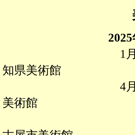
美術展行脚記録
202
1月 「パウ
知県美術館
4月 「どう
美術館
「西洋絵画