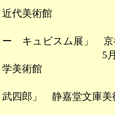
近代美術館
「ポンビ
ー キュビスム展」 京
5月 「大吉
学美術館
「画鬼河鍋
武四郎」 静嘉堂文庫美
「月岡芳