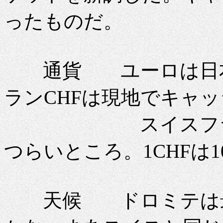
ったものだ。
通貨 ユーロは日本
ランCHFは現地でキャ
スイスフランは
つらいところ。1CHFは1
天候 ドロミテは最低2