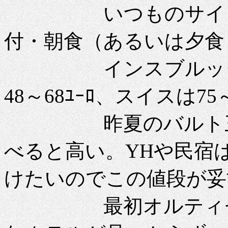
いつものサイトか
付・朝食（あるいは夕食
インスブルックは62
48～68ﾕｰﾛ、スイスは7
昨夏のバルト三国
べると高い。YHや民宿
けたいのでこの値段が妥
最初オルティセイ