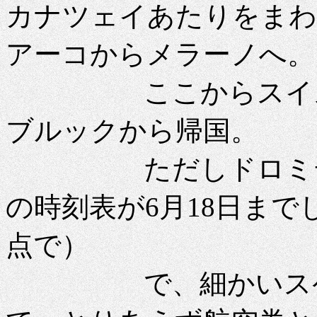
カナツェイあたりをまわ
アーコからメラーノへ。
ここからスイスに
ブルックから帰国。
ただしドロミテ内
の時刻表が6月18日まで
点で）
で、細かいスケジ