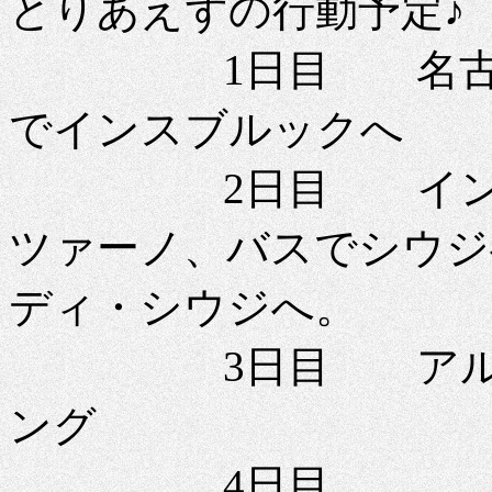
とりあえずの行動予定♪
1日目 名古屋か
でインスブルックへ
2日目 インスブ
ツァーノ、バスでシウジ
ディ・シウジへ。
3日目 アルペ・
ング
4日目