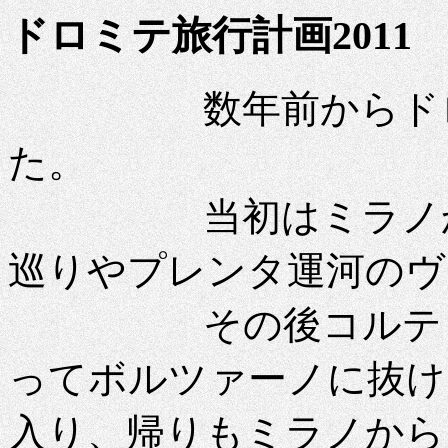
ドロミテ旅行計画2011
数年前からドロミ
た。
当初はミラノから
巡りやプレンタ運河のヴ
その後コルティナ
ってボルツァーノに抜け
入り、帰りもミラノから