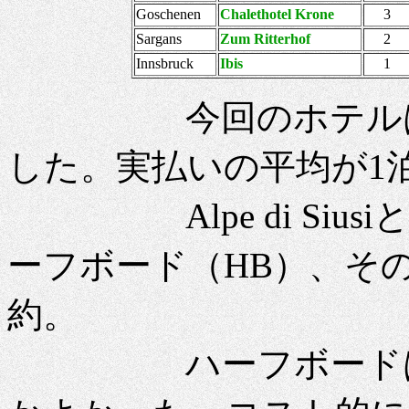
Goschenen
Chalethotel Krone
3
Sargans
Zum Ritterhof
2
Innsbruck
Ibis
1
今回のホテルはすべてB
した。実払いの平均が1泊
Alpe di SiusiとVi
ーフボード（HB）、そ
約。
ハーフボードは初