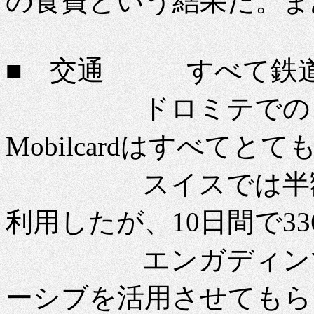
の食費という結果だ。ま
■ 交通 すべて鉄道
ドロミテでの、Value C
Mobilcardはすべて
スイスでは半額カード
利用したが、10日間で3
エンガディンでは
ーシブを活用させてもら