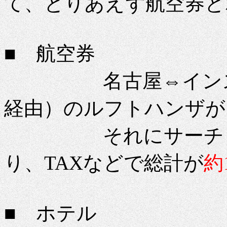
て、とりあえず航空券と
■ 航空券
名古屋⇔インスブ
経由）のルフトハンザが
それにサーチャージ
り、TAXなどで総計が
約
■ ホテル