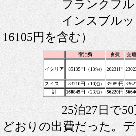
フランクフルトで
インスブルックで 
16105円を含む）
宿泊費
食費
交
イタリア
85135円（13泊）
20231円
230
スイス
83710円（10泊）
35989円
336
計
168845
円（23泊）
56220
円
5664
25泊27日で50万
どおりの出費だった。デジ