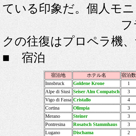
ている印象だ。個人モニ
フランクフル
クの往復はプロペラ機、
■
宿泊
宿泊地
ホテル名
宿泊数
Innsbruck
Goldene Krone
1
Alpe di Siusi
Seiser Alm Compatsch
3
Vigo di Fassa
Cristallo
4
Cortina
Olimpia
3
Merano
Steiner
3
Pontresina
Rosatsch Stammhaus
3
Lugano
Dischama
2