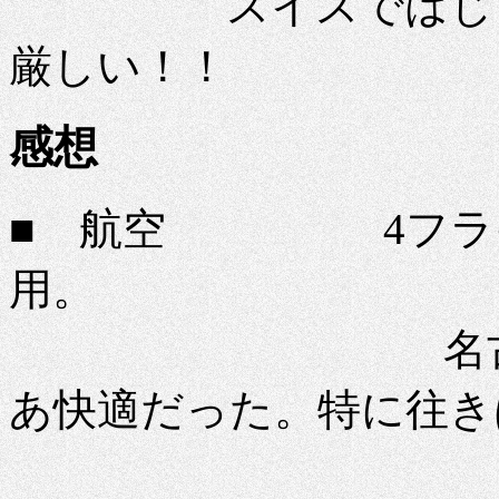
スイスではじっさい1
厳しい！！
感想
■ 航空 4フライ
用。
名古屋フラン
あ快適だった。特に往き
サービス