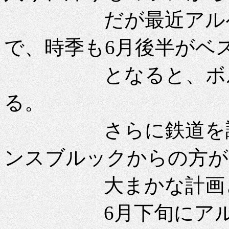
だが最近アルペ・
で、時季も6月後半がベ
となると、ボルツ
る。
さらに鉄道を調べ
ンスブルックからの方が
大まかな計画と
6月下旬にアルペ