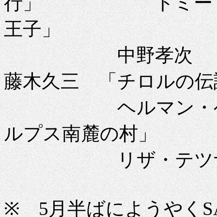
行」 トミー・デ
王子」
中野孝次 「
藤木久三 「チロルの伝
ヘルマン・ヘッセ
ルプス南麓の村」
リザ・テツナー
※ 5月半ばにようやく