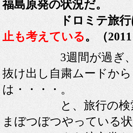
福島原発の状況だ。
ドロミテ旅行は6
止も考えている
。（201
3週間が過ぎ、4月
抜け出し自粛ムードから
は・・・・。
と、旅行の検索も
まぼつぼつやっている状