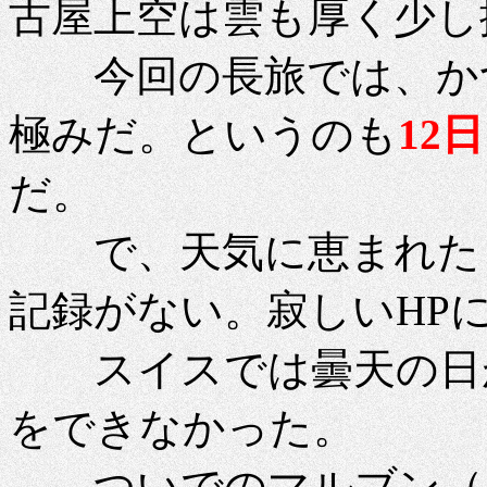
古屋上空は雲も厚く少し
今回の長旅では、かつ
極みだ。というのも
12
だ。
で、天気に恵まれたド
記録がない。寂しいHP
スイスでは曇天の日が
をできなかった。
ついでのマルブン（リ