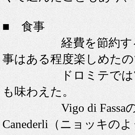
■ 食事
経費を節約する中
事はある程度楽しめたの
ドロミテでは7泊
も味わえた。
Vigo di Fassa
Canederli（ニョッ