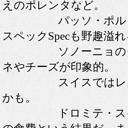
えのポレンタなど。
パッソ・ポルドイ
スペックSpecも野趣溢
ソノーニョのグロ
ネやチーズが印象的。
スイスではレスト
かも。
ドロミテ・スイスを