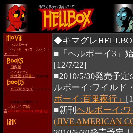
◆キマグレHELLB
ヘルボーイ
┣
ヘルボーイ/ゴールデン・
┗
■「ヘルボーイ3」
アーミー
[12/7/22]
国内版
┣
┣
小プロチラシ
■2010/5/30発
海外版（洋書）
┗
中途半端
ルボーイ:ワイルド・
MOVIEグッズ
┗
メーカーリン
ク
ボーイ:百鬼夜行」
[
━ANIME(準備中？)
日記(日々の戯
■新刊
ヘルボーイ:ワ
言)
HELLBOY,MIGNOLA関連日記
(JIVE AMERICAN
2010/5/30発売予定！[1