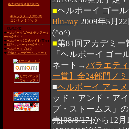
過去の情報＆更新状況
■
ヘルボーイ ゴー
キャラクター人気投票
Blu-ray
2009年5月22
コンナノミツケタ
【簡易LINK】
(^o^)
★
ヘルボーイ/ゴールデンアーミ
ー公式サイト
■
第81回アカデミ
★
ヘルボーイ2公式サイト
(英文)
★
UIPヘルボーイ公式サイト
★
ヘルボーイブログ
「ヘルボーイ ゴー
★
Yahoo!ムービー:ヘルボーイ
ネート→
バラエテ
ー賞】全24部門ノ
■
ヘルボーイ アニメ
ッド・アンド・アイ
ブ・ストームス」の
売[08/8/17]
から12月