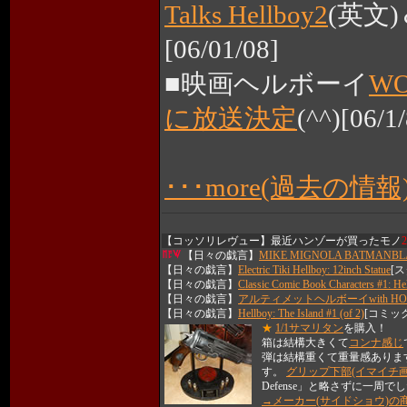
Talks Hellboy2
(英文)
[06/01/08]
■映画ヘルボーイ
W
に放送決定
(^^)[06/1/
･･･more(過去の情報
【コッソリレヴュー】最近ハンゾーが買ったモノ
2
【日々の戯言】
MIKE MIGNOLA BATMANBL
【日々の戯言】
Electric Tiki Hellboy: 12inch Statue
[
【日々の戯言】
Classic Comic Book Characters #1: He
【日々の戯言】
アルティメットヘルボーイwith HO
【日々の戯言】
Hellboy: The Island #1 (of 2)
[コミック
★
1/1サマリタン
を購入！
箱は結構大きくて
コンナ感じ
弾は結構重くて重量感あります(
す。
グリップ下部(イマイチ画
Defense」と略さずに一周で
→メーカー(サイドショウ)の