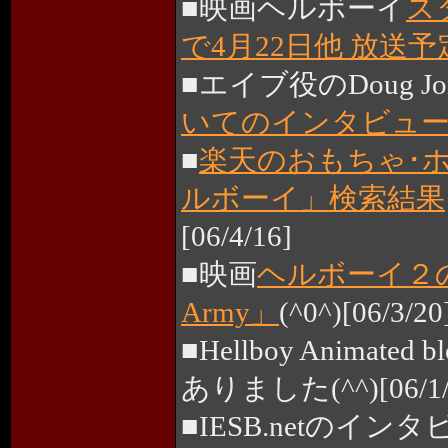
■映画ヘルボーイ
ス
で4月22日他 放送予
■エイブ役のDoug Jo
いてのインタビュ
■
楽天のおもちゃ･
ルボーイ」検索結果
[06/4/16]
■映画
ヘルボーイ２の仮
Army」
(^0^)[06/3/20
■Hellboy Animated b
ありました(^^)[06/1/
■IESB.netのイン