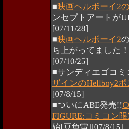
■
映画ヘルボーイ2の
ンセプトアートがU
[07/11/28]
■
映画ヘルボーイ2
の
ち上がってました
[07/10/25]
■サンディエゴコミ
ザインのHellboy2
[07/8/15]
■ついにABE発売!!
C
FIGURE:コミコン限定
始[豆魚雷][07/8/15]