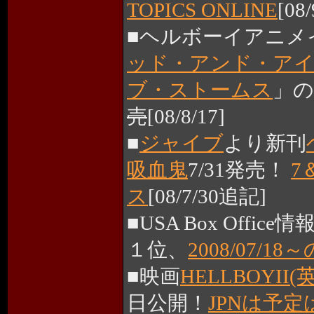
TOPICS ONLINE
[08/
■ヘルボーイアニメ
ッド・アンド・ア
ブ・ストームス
」の
売
[08/8/17]
■
ジャイブ
より新刊
吸血鬼
7/31発売！
7
ス
[08/7/30追記]
■USA Box Office情
１位、
2008/07/1
■映画
HELLBOYII(
日公開！
JPNは予定