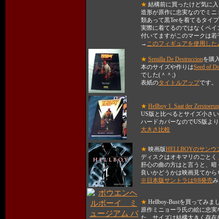
★
結構前に買ったけど気に入
造形が原作に忠実なのでミニ
類あって黒Teeを着てるタイ
実際に着てるのではなくペイン
付いてますがこのマークは若干
→
このフィギュアを使用したムービ
★
Semilla De Destruccion
を購
本のサイズや作りは
Seed of De
でした(＾＾;)
表紙の
タイトルアップ
です。
★
Hellboy 1. Saat der Zerstoerun
US版と比べるとサイズ小さい(
ハードカバーなのでUS版より
大きさ比較
★
映画版
HELLBOYのサン
ディスクはオキマリのごとく
肝心の曲の方はと言うと、暗
良いかどうかは映画見てから
※日本版サントラは9/8発売
み
★
Hellboy-Bustを買ってみ
原作ミニョーラ氏の絵に忠実
た。サイズは結構大きく存在感