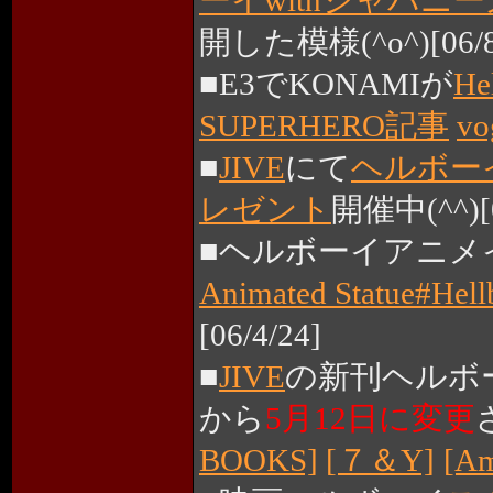
ーイwithジャパニ
開した模様(^o^)[06/8
■E3でKONAMIが
He
SUPERHERO記事
v
■
JIVE
にて
ヘルボー
レゼント
開催中(^^)[0
■ヘルボーイアニメ
Animated Statue#Hell
[06/4/24]
■
JIVE
の新刊ヘルボー
から
5月12日に変更
BOOKS]
[７＆Y]
[Am