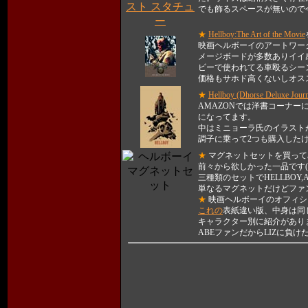
でも飾るスペースが無いので今
★
Hellboy:The Art of the Movie
映画ヘルボーイのアートワー
メージボードが多数ありイイ
ビーで使われてる車殴るシー
価格もサホド高くないしオス
★
Hellboy (Dhorse Deluxe Journ
AMAZONでは洋書コーナ
になってます。
中はミニョーラ氏のイラスト
調子に乗って2つも購入したけ
★
マグネットセットを買って
前々から欲しかった一品です(
三種類のセットでHELLBOY,AB
単なるマグネットだけどファ
★
映画ヘルボーイの
オフィシ
これの
表紙違い版、中身は同
キャラクター別に紹介があります
ABEファンだからLIZに負