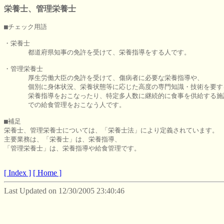
栄養士、管理栄養士
■チェック用語

・栄養士

      都道府県知事の免許を受けて、栄養指導をする人です。

・管理栄養士

      厚生労働大臣の免許を受けて、傷病者に必要な栄養指導や、

      個別に身体状況、栄養状態等に応じた高度の専門知識・技術を要する
      栄養指導をおこなったり、特定多人数に継続的に食事を供給する施設
      での給食管理をおこなう人です。

■補足

栄養士、管理栄養士については、「栄養士法」により定義されています。

主要業務は、「栄養士」は、栄養指導、

「管理栄養士」は、栄養指導や給食管理です。

[ Index ]
[ Home ]
Last Updated on 12/30/2005 23:40:46