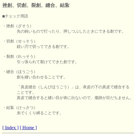
挫創、切創、裂創、縫合、結紮
■チェック用語

・挫創（ざそう）

      先の鈍いもので打ったり、押しつぶしたときにできる創です。

・切創（せっそう）

      鋭い刃で切ってできる創です。

・裂創（れっそう）

      引っ張られて裂けてできた創です。

・縫合（ほうごう）

      創を縫い合わせることです。

      「真皮縫合（しんぴほうごう）」は、表皮の下の真皮で縫合する

      ことです。

      真皮で縫合すると縫い目が表に出ないので、傷跡が目だちません。

・結紮（けっさつ）

      糸でくくり縛ることです。

[ Index ]
[ Home ]