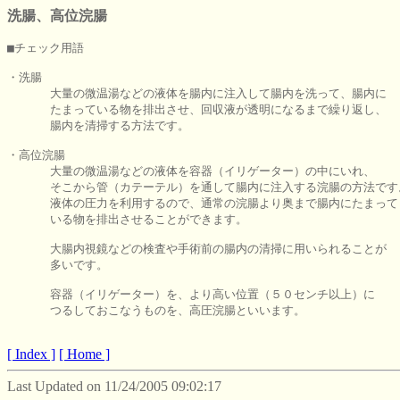
洗腸、高位浣腸
■チェック用語

・洗腸

      大量の微温湯などの液体を腸内に注入して腸内を洗って、腸内に

      たまっている物を排出させ、回収液が透明になるまで繰り返し、

      腸内を清掃する方法です。

・高位浣腸

      大量の微温湯などの液体を容器（イリゲーター）の中にいれ、

      そこから管（カテーテル）を通して腸内に注入する浣腸の方法です。
      液体の圧力を利用するので、通常の浣腸より奥まで腸内にたまって

      いる物を排出させることができます。

      大腸内視鏡などの検査や手術前の腸内の清掃に用いられることが

      多いです。

      容器（イリゲーター）を、より高い位置（５０センチ以上）に

      つるしておこなうものを、高圧浣腸といいます。

[ Index ]
[ Home ]
Last Updated on 11/24/2005 09:02:17