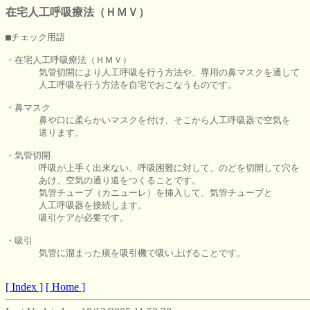
在宅人工呼吸療法（ＨＭＶ）
■チェック用語

・在宅人工呼吸療法（ＨＭＶ）

      気管切開により人工呼吸を行う方法や、専用の鼻マスクを通して

      人工呼吸を行う方法を自宅でおこなうものです。

・鼻マスク

      鼻や口に柔らかいマスクを付け、そこから人工呼吸器で空気を

      送ります。

・気管切開

      呼吸が上手く出来ない、呼吸困難に対して、のどを切開して穴を

      あけ、空気の通り道をつくることです。

      気管チューブ（カニューレ）を挿入して、気管チューブと

      人工呼吸器を接続します。

      吸引ケアが必要です。

・吸引

      気管に溜まった痰を吸引機で吸い上げることです。

[ Index ]
[ Home ]