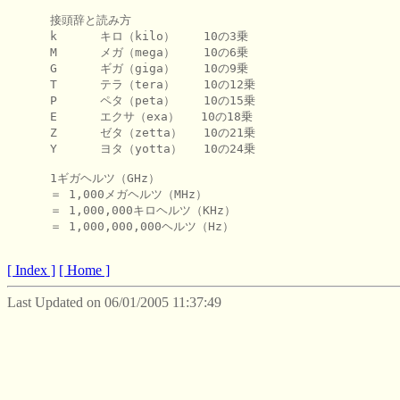
      接頭辞と読み方

      k      キロ（kilo）    10の3乗

      M      メガ（mega）    10の6乗

      G      ギガ（giga）    10の9乗

      T      テラ（tera）    10の12乗

      P      ペタ（peta）    10の15乗

      E      エクサ（exa）   10の18乗

      Z      ゼタ（zetta）   10の21乗

      Y      ヨタ（yotta）   10の24乗

      1ギガヘルツ（GHz）

      ＝ 1,000メガヘルツ（MHz）

      ＝ 1,000,000キロヘルツ（KHz）

      ＝ 1,000,000,000ヘルツ（Hz）

[ Index ]
[ Home ]
Last Updated on 06/01/2005 11:37:49