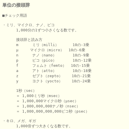
単位の接頭辞
■チェック用語

・ミリ、マイクロ、ナノ、ピコ

      1,000分の1ずつ小さくなる数です。

      接頭辞と読み方

      m      ミリ（milli）      10の-3乗

      μ     マイクロ（micro）  10の-6乗

      n      ナノ（nano）       10の-9乗

      p      ピコ（pico）       10の-12乗

      f      フェムト（femto）  10の-15乗

      a      アト（atto）       10の-18乗

      z      ゼプト（zepto）    10の-21乗

      y      ヨクト（yocto）    10の-24乗

      1秒（sec）

      ＝ 1,000ミリ秒（msec）

      ＝ 1,000,000マイクロ秒（μsec）

      ＝ 1,000,000,000ナノ秒（nsec）

      ＝ 1,000,000,000,000ピコ秒（psec）

・キロ、メガ、ギガ

      1,000倍ずつ大きくなる数です。
