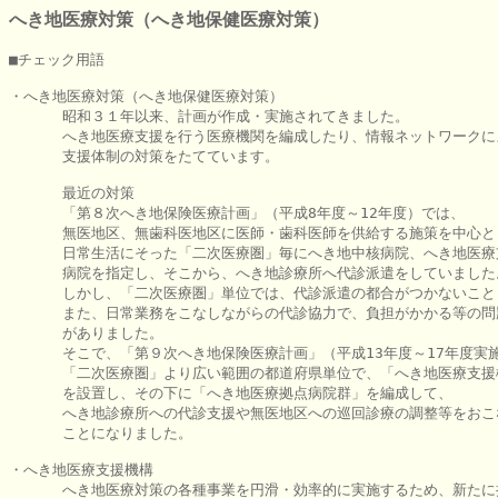
へき地医療対策（へき地保健医療対策）
■チェック用語

・へき地医療対策（へき地保健医療対策）

      昭和３１年以来、計画が作成・実施されてきました。

      へき地医療支援を行う医療機関を編成したり、情報ネットワークに
      支援体制の対策をたてています。

      最近の対策

      「第８次へき地保険医療計画」（平成8年度～12年度）では、

      無医地区、無歯科医地区に医師・歯科医師を供給する施策を中心と
      日常生活にそった「二次医療圏」毎にへき地中核病院、へき地医療
      病院を指定し、そこから、へき地診療所へ代診派遣をしていました。
      しかし、「二次医療圏」単位では、代診派遣の都合がつかないこと
      また、日常業務をこなしながらの代診協力で、負担がかかる等の問
      がありました。

      そこで、「第９次へき地保険医療計画」（平成13年度～17年度実施
      「二次医療圏」より広い範囲の都道府県単位で、「へき地医療支援
      を設置し、その下に「へき地医療拠点病院群」を編成して、

      へき地診療所への代診支援や無医地区への巡回診療の調整等をおこ
      ことになりました。

・へき地医療支援機構

      へき地医療対策の各種事業を円滑・効率的に実施するため、新たに