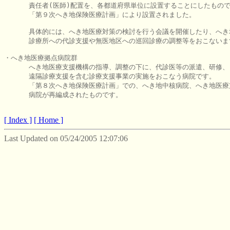
      責任者(医師)配置を、各都道府県単位に設置することにしたもので
      「第９次へき地保険医療計画」により設置されました。

      具体的には、へき地医療対策の検討を行う会議を開催したり、へき地
      診療所への代診支援や無医地区への巡回診療の調整等をおこないま
・へき地医療拠点病院群

      へき地医療支援機構の指導、調整の下に、代診医等の派遣、研修、

      遠隔診療支援を含む診療支援事業の実施をおこなう病院です。

      「第８次へき地保険医療計画」での、へき地中核病院、へき地医療
      病院が再編成されたものです。

[ Index ]
[ Home ]
Last Updated on 05/24/2005 12:07:06