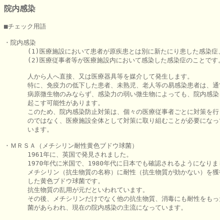
院内感染
■チェック用語

・院内感染

      (1)医療施設において患者が原疾患とは別に新たにり患した感染症、
      (2)医療従事者等が医療施設内において感染した感染症のことです。
      人から人へ直接、又は医療器具等を媒介して発生します。

      特に、免疫力の低下した患者、未熟児、老人等の易感染患者は、通
      病原微生物のみならず、感染力の弱い微生物によっても、院内感染を
      起こす可能性があります。

      このため、院内感染防止対策は、個々の医療従事者ごとに対策を行う
      のではなく、医療施設全体として対策に取り組むことが必要になって
      います。

・ＭＲＳＡ（メチシリン耐性黄色ブドウ球菌）

      1961年に、英国で発見されました。

      1970年代に米国で、1980年代に日本でも確認されるようになりま
      メチシリン（抗生物質の名称）に耐性（抗生物質が効かない）を獲得
      した黄色ブドウ球菌です。

      抗生物質の乱用が元だといわれています。

      その後、メチシリンだけでなく他の抗生物質、消毒にも耐性をもった
      菌があらわれ、現在の院内感染の主流になっています。
