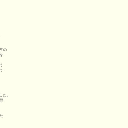




常の







した。




