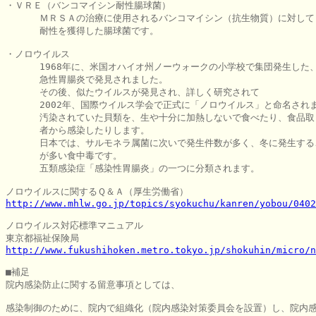
・ＶＲＥ（バンコマイシン耐性腸球菌）

      ＭＲＳＡの治療に使用されるバンコマイシン（抗生物質）に対して

      耐性を獲得した腸球菌です。

・ノロウイルス

      1968年に、米国オハイオ州ノーウォークの小学校で集団発生した、
      急性胃腸炎で発見されました。

      その後、似たウイルスが発見され、詳しく研究されて

      2002年、国際ウイルス学会で正式に「ノロウイルス」と命名されま
      汚染されていた貝類を、生や十分に加熱しないで食べたり、食品取
      者から感染したりします。

      日本では、サルモネラ属菌に次いで発生件数が多く、冬に発生する
      が多い食中毒です。

      五類感染症「感染性胃腸炎」の一つに分類されます。

http://www.mhlw.go.jp/topics/syokuchu/kanren/yobou/0402
ノロウイルス対応標準マニュアル

http://www.fukushihoken.metro.tokyo.jp/shokuhin/micro/n
■補足

院内感染防止に関する留意事項としては、

感染制御のために、院内で組織化（院内感染対策委員会を設置）し、院内感