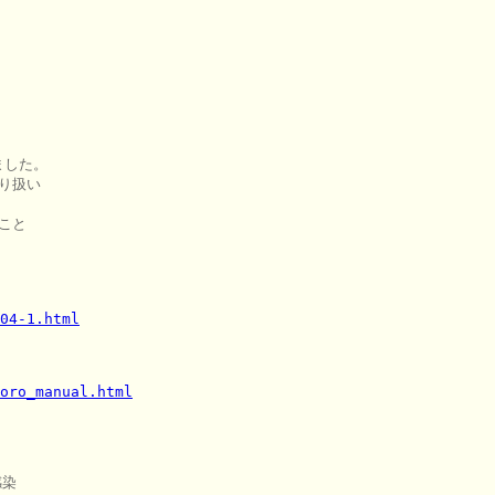


した。

り扱い

こと

04-1.html
oro_manual.html
染
