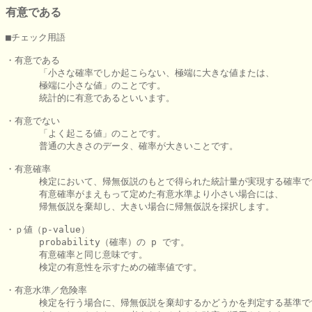
有意である
■チェック用語

・有意である

      「小さな確率でしか起こらない、極端に大きな値または、

      極端に小さな値」のことです。

      統計的に有意であるといいます。

・有意でない

      「よく起こる値」のことです。

      普通の大きさのデータ、確率が大きいことです。

・有意確率

      検定において、帰無仮説のもとで得られた統計量が実現する確率で
      有意確率がまえもって定めた有意水準より小さい場合には、

      帰無仮説を棄却し、大きい場合に帰無仮説を採択します。

・ｐ値（p-value）

      probability（確率）の p です。

      有意確率と同じ意味です。

      検定の有意性を示すための確率値です。

・有意水準／危険率

      検定を行う場合に、帰無仮説を棄却するかどうかを判定する基準で