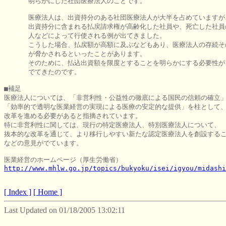
      明らかにした社団医療法人のことです。

      医療法人は、出資持分のある社団医療法人が大半を占めていますが、
      出資持分に含まれる払戻請求権が高齢化した社員や、死亡した社員
      人などによって行使される例が出てきました。

      こうした場合、払戻額が高額に及ぶなどもあり、医療法人の存続そ
      が脅かされるといったことがあります。

      そのために、払込出資額を限度とすることを明らかにする必要性が

      でてきたのです。

■補足

医療法人については、「非営利性・公益性の徹底による国民の信頼の確立」
「効率的で透明な医業経営の実現による医療の安定的な提供」を柱として、
改革を進める必要があると指摘されています。

特に非営利性に関しては、現行の特定医療法人、特別医療法人について、

抜本的な改革を通じて、より移行しやすい新たな認定医療法人を創設するこ
などの意見がでています。 

http://www.mhlw.go.jp/topics/bukyoku/isei/igyou/midashi
[ Index ]
[ Home ]
Last Updated on 01/18/2005 13:02:11