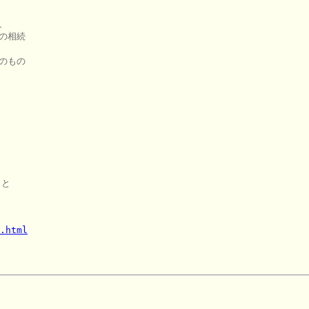


の相続

のもの





と

.html