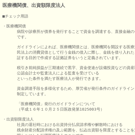
医療機関債、出資額限度法人
■チェック用語

・医療機関債

      病院や診療所が債券を発行することで資金を調達する、直接金融の
      です。

      ガイドラインによれば、医療機関債とは、医療機関を開設する医療
      民法上の消費貸借として行う金銭の借入に際し、金銭を借り入れた
      証する目的で作成する証拠証券をいうと定義されています。

      税引き前純損益が三期連続で黒字、資金使途が設備投資などの資産
      公認会計士や監査法人による監査を受けている

      といった条件を満たす医療法人が発行できます。

      資金調達手段を多様化するため、厚労省が発行条件のガイドラインを
      制定しています。

      「医療機関債」発行のガイドラインについて

      （平成１６年１０月２５日医政発第1025003号）

・出資額限度法人

      社員の退社時における出資持分払戻請求権や解散時における

      残余財産分配請求権の及ぶ範囲を、払込出資額を限度とすることを