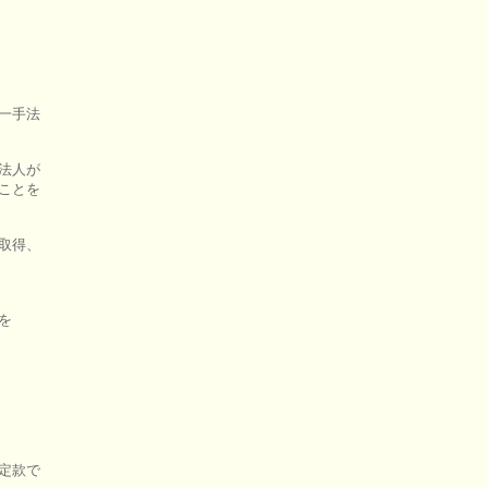
一手法

法人が

ことを

取得、



定款で
