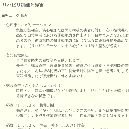
リハビリ訓練と障害
■チェック用語

・心疾患リハビリテーション

      急性心筋梗塞、狭心症または開心術後の患者に対し、心・循環機能を
      高めて日常生活における運動能力を向上させる目的でおこなわれま
      患者の心・循環機能の耐運動能力に応じて徐々に運動強度を高めて
      ます。（リハビリテーション中の心拍・血圧等の監視が必要）

・言語聴覚療法

      言語聴覚能力の回復等を目的とします。

      失語症、構音障害、言語発達障害、難聴に伴う聴覚・言語機能の障害
      または人工内耳埋込術後の言語聴覚機能に障害を持つ患者に対して

      言語機能または聴覚機能に係る訓練です。

・構音障害（こうおんしょうがい）

      口唇・舌・口蓋や脳機能などの障害により、話しことばを正確・明
      発音できない状態です。

・摂食（せっしょく）機能訓練

      発達遅延、顎（がく）切除および舌切除の手術、または脳血管疾患
      後遺症による摂食機能障害者に対し、摂食機能の改善をはかります。
・摂食（せっしょく）障害・嚥下（えんげ）障害