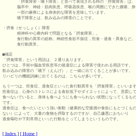

      「摂食障害・嚥下障害」と並べて表現される時の「摂食障害」は、

      脳卒中、神経・筋肉疾患、呼吸器疾患、喉の周囲にできた腫瘍、身
      一部の麻痺による身体的な障害を意味しています。

      嚥下障害とは、飲み込みの障害のことです。

・摂食（せっしょく）障害

      精神科や心療内科で問題となる「摂食障害」。

      食行動の異常の総称。神経性食欲不振症，拒食・過食・異食など。

      食行動異常。

■補足

「摂食障害」という用語は、２通りあります。

ひとつは、手術や脳血管疾患等の後遺症による障害で使われる用語です。

飲み込みの障害の「嚥下（えんげ）」と一緒に出てくることが多いです。

リハビリの機能訓練に出てくるのは、こちらが多いです。

もう一つは、拒食症、過食症といった食行動異常を「摂食障害」といいます
拒食症は、心身のストレスによる食欲低下やダイエットによって、意図して
食べないでいると、身体も食べようにも食べられない状態になってくるもの
です。

過食症は、食べたいという強い衝動（健康的な空腹感や食欲にもとづくもの
ない）によって、大量の食物を摂取するのですが、自己嫌悪におちいり

過食嘔吐や下剤常用といった行動をとってしまうというものです。

[ Index ]
[ Home ]