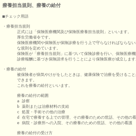
療養担当規則、療養の給付
■チェック用語

・療養担当規則

      正式には「保険医療機関及び保険医療養担当規則」といいます。

      厚生労働省令です。

      保険医療機関や保険医が保険診療を行う上で守らなければならない
      な規則を定めています。

      保険医が「療養担当規則」に基づいて保険診療を行い、保険医療機
      診療報酬に基づき保険請求を行うことにより保険医療が成立します。
・療養の給付

      被保険者が病気やけがをしたときは、健康保険で治療を受けることが
      できます。

      これを療養の給付といいます。

      療養の給付の範囲

      a 診察

      b 薬剤または治療材料の支給

      c 処置・手術その他の治療

      d 在宅で療養する上での管理、その療養のための世話、その他の看
      e 病院・診療所への入院、その療養のための世話、その他の看護

      療養の給付の受け方
