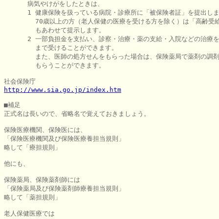
      病気やけがをしたときは、

      1 健康保険を扱っている病院・診療所に「被保険者証」を提出しま
        70歳以上の方（老人保健の医療を受ける方を除く）は「高齢受給
        もあわせて提示します。

      2 一部負担金を支払い、診察・治療・薬の支給・入院などの治療を
        まで受けることができます。

        また、医師の処方せんをもらった場合は、保険薬局で薬剤の調剤
        もらうことができます。

http://www.sia.go.jp/index.htm
■補足

正式名は長いので、省略名で覚えておきましょう。

保険医療機関、保険医には、

「保険医療機関及び保険医療養担当規則」

略して「療担規則」

他にも、

保険薬局、保険薬剤師には

「保険薬局及び保険薬剤師療養担当規則」

略して「薬担規則」

老人保健医療では
