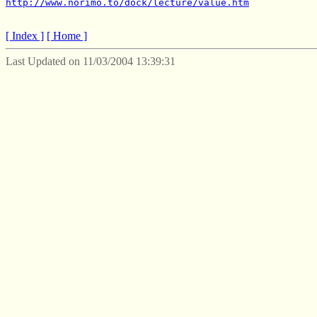
http://www.norimo.to/dock/lecture/value.htm
[ Index ]
[ Home ]
Last Updated on 11/03/2004 13:39:31