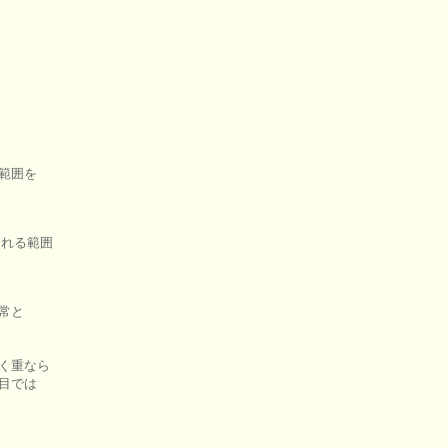
範囲を

れる範囲

常と

く重なら

目では
