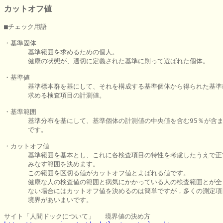
カットオフ値
■チェック用語

・基準固体

      基準範囲を求めるための個人。

      健康の状態が、適切に定義された基準に則って選ばれた個体。

・基準値

      基準標本群を基にして、それを構成する基準個体から得られた基準
      求める検査項目の計測値。

・基準範囲

      基準分布を基にして、基準個体の計測値の中央値を含む95％が含ま
      です。

・カットオフ値

      基準範囲を基本とし、これに各検査項目の特性を考慮したうえで正
      みなす範囲を決めます。

      この範囲を区切る値がカットオフ値とよばれる値です。

      健康な人の検査値の範囲と病気にかかっている人の検査範囲とが全
      ない場合にはカットオフ値を決めるのは簡単ですが，多くの測定項
      境界があいまいです。
