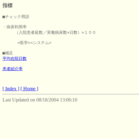
指標
■チェック用語

・病床利用率

　　　（入院患者延数／実働病床数×日数）×１００

      <医学><システム>

平均在院日数
患者紹介率
[ Index ]
[ Home ]
Last Updated on 08/18/2004 13:06:10