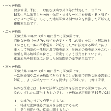
・一次医療圏

      健康管理、予防、一般的な疾病や外傷等に対処して、住民の

      日常生活に密着した医療・保健・福祉サービスを提供する区域です。
      かかりつけ医を中心とした地域医療体制の確立を目指した区域であり
      市町村単位です。

・二次医療圏

      医療法第30条の３第２項に基づく医療圏です。

      特殊な医療（先進的な技術を必要とするもの等）を除く入院治療を

      主体とした一般の医療需要に対応するために設定する区域であり、

      主として病院の一般病床及び療養病床（診療所の療養病床を含む）の
      整備を図る地域的単位として設定するよう規定されています。

      都道府県を数地区に分割した保険医療の基本的単位です。

・三次医療圏

      医療法第30条の３第２項に基づく医療圏です。

      一次医療圏や二次医療圏で対応することが困難で特殊な医療需要に

      対応し、より広域なサービスを提供する区域です。（都道府県）

      特殊な医療とは、特殊な診断又は治療を必要とする医療であって、

      次のいずれかに該当するものです。（医療法施行規則第30条の28）
      １）先進的な技術を必要とするもの

      ２）特殊な医療機器の使用を必要とするもの

      ３）発生頻度が低い疾病に関するもの
