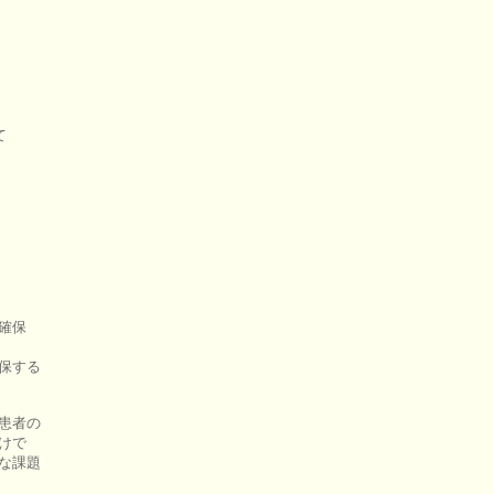


確保

保する

患者の

けで

な課題
