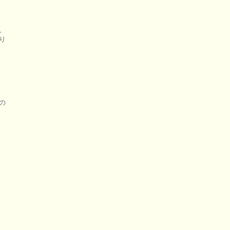







