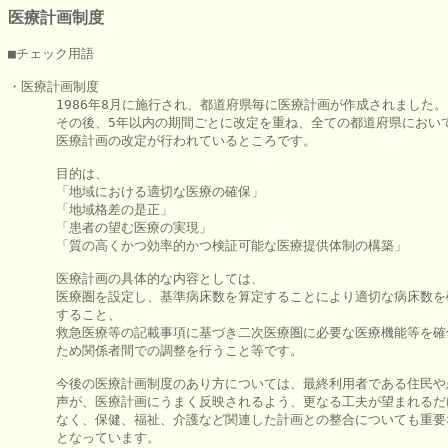
医療計画制度
■チェック用語

・医療計画制度

      1986年8月に施行され、都道府県毎に医療計画が作成されました。

      その後、5年以内の期間ごとに改定を重ね、全ての都道府県において
      医療計画の改定が行われているところです。

      目的は、

      「地域における適切な医療の確保」

      「地域格差の是正」

      「患者の望む医療の実現」

      「質の高くかつ効率的かつ検証可能な医療提供体制の構築」

      医療計画の具体的な内容としては、

      医療圏を設定し、基準病床数を算定することにより適切な病床数を
      すること、

      救急医療等の記載事項に基づき二次医療圏に必要な医療機能等を確
      ため関係者間での調整を行うこと等です。

      今後の医療計画制度のあり方については、最終利用者である住民や
      声が、医療計画にうまく反映されるよう、更なる工夫が望まれるだ
      なく、保健、福祉、介護など関連した計画との整合についても重要
      となっています。
