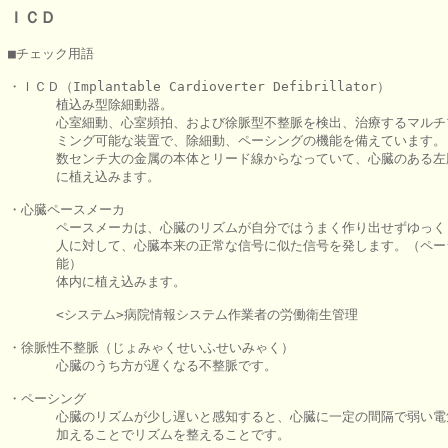
ＩＣＤ
■チェック用語

・ＩＣＤ（Implantable Cardioverter Defibrillator）

      植込み型除細動器。

      心室細動、心室頻拍、および徐脈型不整脈を検出、治療するマルチ
      ミング可能な装置で、除細動、ペーシングの機能を備えています。

      数センチ大の金属の本体とリード線からなっていて、心臓のある左
      に植え込みます。

・心臓ペースメーカ

      ペースメーカは、心臓のリズムが自分ではうまく作り出せずゆっく
      人に対して、心臓本来の正常な信号に似た信号を発します。（ペー
      能）

      体内に植え込みます。

      <システム>病院情報システム作業者の労働衛生管理

・徐脈性不整脈（じょみゃくせいふせいみゃく）

      心臓のうち方が遅くなる不整脈です。

・ペーシング

      心臓のリズムが少し遅いと感知すると、心臓に一定の間隔で弱い電
      加えることでリズムを整えることです。
