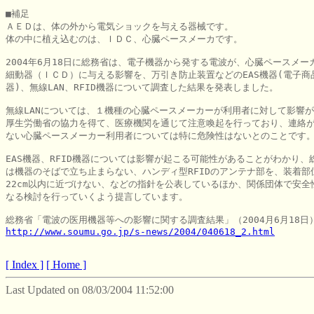
■補足

ＡＥＤは、体の外から電気ショックを与える器械です。

体の中に植え込むのは、ＩＤＣ、心臓ペースメーカです。

2004年6月18日に総務省は、電子機器から発する電波が、心臓ペースメーカ
細動器（ＩＣＤ）に与える影響を、万引き防止装置などのEAS機器(電子商品
器)、無線LAN、RFID機器について調査した結果を発表しました。

無線LANについては、１機種の心臓ペースメーカーが利用者に対して影響が
厚生労働省の協力を得て、医療機関を通じて注意喚起を行っており、連絡が
ない心臓ペースメーカー利用者については特に危険性はないとのことです。
EAS機器、RFID機器については影響が起こる可能性があることがわかり、総
は機器のそばで立ち止まらない、ハンディ型RFIDのアンテナ部を、装着部位
22cm以内に近づけない、などの指針を公表しているほか、関係団体で安全性
なる検討を行っていくよう提言しています。

http://www.soumu.go.jp/s-news/2004/040618_2.html
[ Index ]
[ Home ]
Last Updated on 08/03/2004 11:52:00