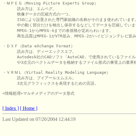
・ＭＰＥＧ（Moving Picture Experts Group）

      読み方は、エムペグ。

      映像データの圧縮方式の一つ。

      ISOにより設置された専門家組織の名称がそのまま使われています
      中の動く部分だけを検出し保存するなどしてデータを圧縮していま
      MPEG-1からMPEG-4までの各規格が定められいます。

      再生品質はMPEG-1がVTR並み、MPEG-2がハイビジョンテレビ並み
・ＤＸＦ（Data eXchange Format）

      読み方は、ディーエックスエフ。

      Autodesk社のCADソフト「AutoCAD」で使用されているファイ
      や3次元のベクトルデータを格納するファイル形式の事実上の業界標
・ＶＲＭＬ（Virtual Reality Modeling Language）

      読み方は、ブイアールエムエル。

      3次元グラフィックスを表現するための言語。

<情報処理>マルチメディアのデータ形式

[ Index ]
[ Home ]
Last Updated on 07/20/2004 12:44:19