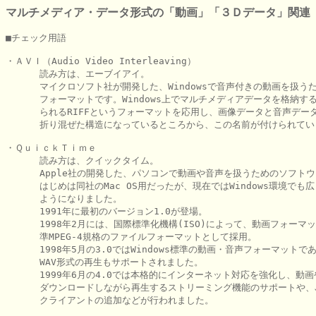
マルチメディア・データ形式の「動画」「３Ｄデータ」関連
■チェック用語

・ＡＶＩ（Audio Video Interleaving）

      読み方は、エーブイアイ。

      マイクロソフト社が開発した、Windowsで音声付きの動画を扱うた
      フォーマットです。Windows上でマルチメディアデータを格納する
      られるRIFFというフォーマットを応用し、画像データと音声データ
      折り混ぜた構造になっているところから、この名前が付けられてい
・ＱｕｉｃｋＴｉｍｅ

      読み方は、クイックタイム。

      Apple社の開発した、パソコンで動画や音声を扱うためのソフトウ
      はじめは同社のMac OS用だったが、現在ではWindows環境でも広
      ようになりました。

      1991年に最初のバージョン1.0が登場。

      1998年2月には、国際標準化機構(ISO)によって、動画フォーマッ
      準MPEG-4規格のファイルフォーマットとして採用。

      1998年5月の3.0ではWindows標準の動画・音声フォーマットであ
      WAV形式の再生もサポートされました。

      1999年6月の4.0では本格的にインターネット対応を強化し、動画
      ダウンロードしながら再生するストリーミング機能のサポートや、Ja
      クライアントの追加などが行われました。
