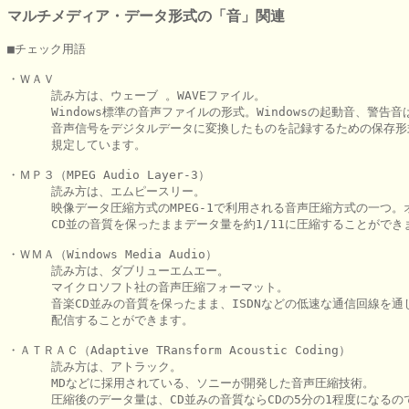
マルチメディア・データ形式の「音」関連
■チェック用語

・ＷＡＶ

      読み方は、ウェーブ 。WAVEファイル。

      Windows標準の音声ファイルの形式。Windowsの起動音、警告音
      音声信号をデジタルデータに変換したものを記録するための保存形
      規定しています。

・ＭＰ３（MPEG Audio Layer-3）

      読み方は、エムピースリー。

      映像データ圧縮方式のMPEG-1で利用される音声圧縮方式の一つ。
      CD並の音質を保ったままデータ量を約1/11に圧縮することができま
・ＷＭＡ（Windows Media Audio）

      読み方は、ダブリューエムエー。

      マイクロソフト社の音声圧縮フォーマット。

      音楽CD並みの音質を保ったまま、ISDNなどの低速な通信回線を通
      配信することができます。

・ＡＴＲＡＣ（Adaptive TRansform Acoustic Coding）

      読み方は、アトラック。

      MDなどに採用されている、ソニーが開発した音声圧縮技術。

      圧縮後のデータ量は、CD並みの音質ならCDの5分の1程度になるの