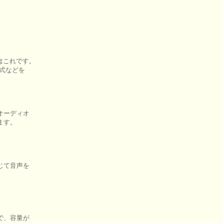
はこれです。

式などを

オーディオ

す。

じて音声を

で、容量が
