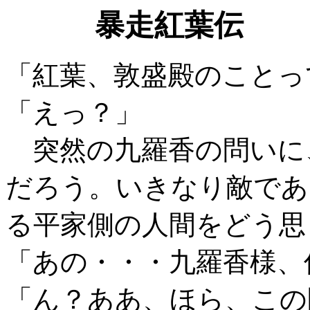
暴走紅葉伝
「紅葉、敦盛殿のことっ
「えっ？」
突然の九羅香の問いに
だろう。いきなり敵であ
る平家側の人間をどう思
「あの・・・九羅香様、
「ん？ああ、ほら、この