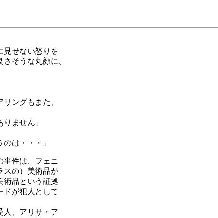
に見せない怒りを
良さそうな丸顔に、
アリングもまた、
ありません」
。
うのは・・・」
の事件は、フェニ
ラスの）美術品が
美術品という証拠
ードが犯人として
受人、アリサ・ア