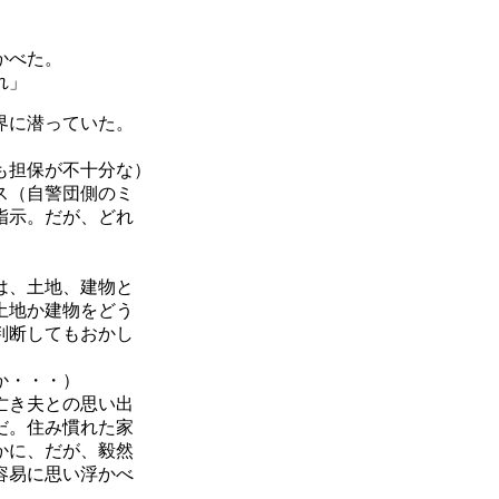
かべた。
れ」
界に潜っていた。
も担保が不十分な）
ス（自警団側のミ
指示。だが、どれ
は、土地、建物と
土地か建物をどう
判断してもおかし
か・・・）
亡き夫との思い出
だ。住み慣れた家
かに、だが、毅然
容易に思い浮かべ