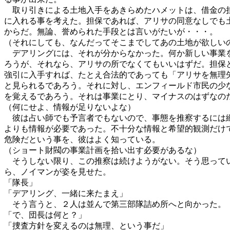
取り引きによる土地入手をあきらめたハメットは、借金の
に入れる事を考えた。担保であれば、アリサの同意なしでも
からだ。無論、誉められた手段とは言いがたいが・・・。
（それにしても、なんだってそこまでしてあの土地が欲しい
デアリングには、それが分からなかった。何か新しい事業
ろうが、それなら、アリサの所でなくてもいいはずだ。担保
強引に入手すれば、たとえ合法的であっても「アリサを無理
と見られるであろう。それに対し、エンフィールド市民の少
を覚えるであろう。それは事業にとり、マイナスのはずなの
（何にせよ、情報が足りないよな）
彼は占い師でも予言者でもないので、事態を推察するには
よりも情報が必要であった。不十分な情報と希望的観測だけ
危険だという事を、彼はよく知っている。
（ショート財閥の事業計画を拾い出す必要があるな）
そうしない限り、この推察は続けようがない。そう思って
ら、ノイマンが姿を見せた。
「隊長」
「デアリング、一緒に来たまえ」
そう言うと、２人は並んで第三部隊詰め所へと向かった。
「で、団長は何と？」
「捜査方針を変えるのは無理、という事だ」