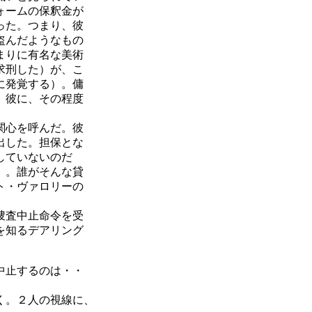
ォームの保釈金が
った。つまり、彼
盗んだようなもの
まりに有名な美術
求刑した）が、こ
に発覚する）。傭
）彼に、その程度
関心を呼んだ。彼
出した。担保とな
していないのだ
）。誰がそんな貸
ト・ヴァロリーの
捜査中止命令を受
を知るデアリング
中止するのは・・
く。２人の視線に、