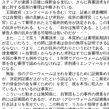
スティアが逮捕３日後に保釈金を支払い、さらに再審請求を
彼に対する役所の審理は中断されている。
王国政府（エンフィールドを含む）では、証拠と捜査機関
では自警団）側の見解および求刑が、役所の審理官（こちら
官）によって審理された上で最終的処分が決定される。この
の抗弁が行われる。もっとも、「自分は無罪である」としか
被告人側の抗弁が通る可能性は低いのだが・・・。
また、ここで言う「再審請求」は、本質的には審理延期請
が正しいだろう。その間に請求者は自分の無罪を証明できる
ならない。つまり、これが抗弁の代わりというわけである。
捜査機関（＝自警団）からなされた求刑はすでに仮審理が行
今回の事件でも例外ではなく、１年間でグローウォームが証
票を含む審理で認められなければ、求刑通りエンフィールド
になる。
無論、当のグローウォームはそれを避けるために証拠集め
が、決定的証拠が上がったという話はない。だが、ここ最近
サの借金分の金を稼ぐための）を見て、彼を本当に犯人か、
ている人々がいるのは事実だ。
こういった動きとは無関係に、自警団もこの事件の捜査を
的には証拠固めであるが、それが（グローウォームの証拠集
行き詰まりを見せていた。この時点で、リカルド指揮する多