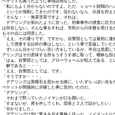
ベケットも困ったように事情説明をした。
「私にもよく分からないのですよ。ただ、ショート財閥のハ
というか強制してきたのです。従わないなら、出資を控え
「そんな・・・無茶苦茶ですよ、それは」
デアリングが呆れたように言った。刑事事件の捜査に圧力
は存在しない。そんな事をすれば、市民からの非難を受ける
もその点には同意した。
「ええ、その通りです。ですから、自警団としては最初に逮
して捜査する以外の事はしない、という事で妥協していた
ずいぶん分かりづらい言い方をしているが、半分は意図し
アリングはその意味する所をうすうす感じ取って、曖昧な頷
「はぁ、自警団としては、グローウォームが犯人である、と
解であると・・・」
「ええ、自警団としては、です」
「そうですか・・・」
デアリングは黒曜石を思わせる瞳に、いたずらっぽい光を
ベケットが間接的に示唆した事に気付いたのだ。
「デアリング」
それまで黙っていたノイマンが口を開いた。
「すまないが、席を外してくれ。団長と２人で話がしたい」
「分かりました」
デアリングは別に驚きを示す事無く従った。ノイマンとベ