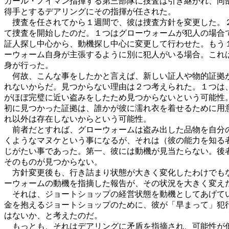
カール・ノイマン指揮する第三部隊に捜査は引き継がれ、同
得手とするデアリングにその指揮が任された。
捜査を任されてから１週間で、彼は捜査方針を変更した。
て捜査を開始したのだ。１つはグローウォームが犯人の場合
証人探し中心から、動機探し中心に変更して行わせた。もう
ーウォーム自身が主張するように別に犯人がいる場合。これ
身が行った。
何故、こんな事をしたかと言えば、新しい証人や物的証拠
れないからだ。見つからない理由は２つ考えられた。１つは
がほぼ完璧に近い盗みをしたため見つからないという可能性
初に見つかった証拠は、誰かが彼に濡れ衣を着せるために用
れ以外は存在しないからという可能性。
前者だとすれば、グローウォームは盗み出した品物を自分
くようなマヌケという事になるが、それは（彼の能力を知る
じがたい事であった。第一、彼には動機が見当たらない。後
そのものが見つからない。
方針変更後も、行き詰まり状態が大きく変化したわけでも
ーウォームの動機を指摘した報告が、その状況を大きく変え
それは、ジョートショップの経営状態を動機としてあげて
金を抱えるジョートショップのために、彼が「早まって」犯
はないか、と考えたのだ。
もっとも、それはデアリングに矛盾を指摘され、可能性が