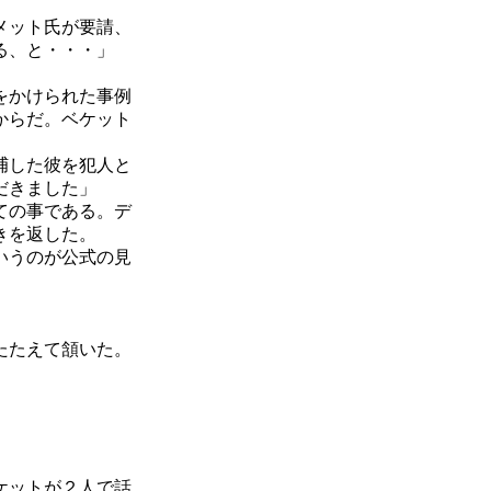
メット氏が要請、
る、と・・・」
をかけられた事例
からだ。ベケット
捕した彼を犯人と
だきました」
ての事である。デ
きを返した。
いうのが公式の見
たたえて頷いた。
ケットが２人で話