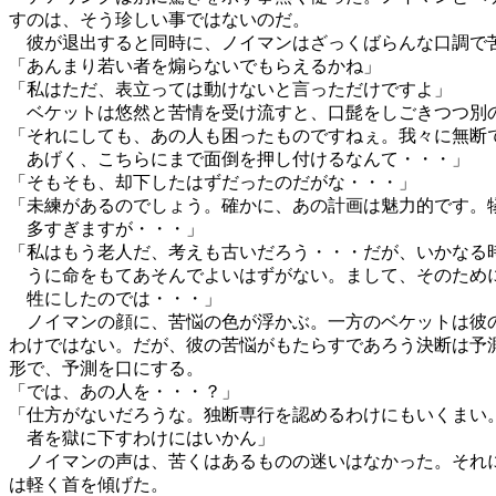
すのは、そう珍しい事ではないのだ。
彼が退出すると同時に、ノイマンはざっくばらんな口調で
「あんまり若い者を煽らないでもらえるかね」
「私はただ、表立っては動けないと言っただけですよ」
ベケットは悠然と苦情を受け流すと、口髭をしごきつつ別
「それにしても、あの人も困ったものですねぇ。我々に無断
あげく、こちらにまで面倒を押し付けるなんて・・・」
「そもそも、却下したはずだったのだがな・・・」
「未練があるのでしょう。確かに、あの計画は魅力的です。
多すぎますが・・・」
「私はもう老人だ、考えも古いだろう・・・だが、いかなる
うに命をもてあそんでよいはずがない。まして、そのため
牲にしたのでは・・・」
ノイマンの顔に、苦悩の色が浮かぶ。一方のベケットは彼
わけではない。だが、彼の苦悩がもたらすであろう決断は予
形で、予測を口にする。
「では、あの人を・・・？」
「仕方がないだろうな。独断専行を認めるわけにもいくまい
者を獄に下すわけにはいかん」
ノイマンの声は、苦くはあるものの迷いはなかった。それ
は軽く首を傾げた。