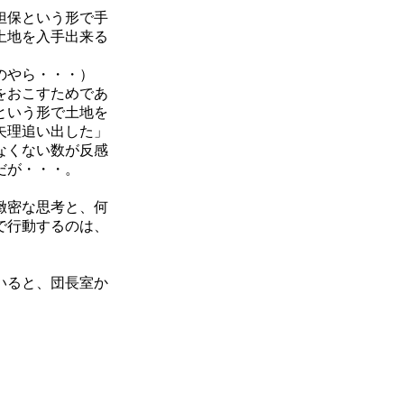
担保という形で手
土地を入手出来る
のやら・・・）
をおこすためであ
という形で土地を
矢理追い出した」
なくない数が反感
だが・・・。
緻密な思考と、何
で行動するのは、
いると、団長室か