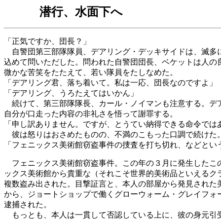
潜行、水面下へ
「正気ですか、団長？」
自警団第三部隊隊員、デアリング・デッキサイドは、滅多
込めて問いただした。問われた自警団団長、ベケットは人の
微かな苦笑をたたえて、若い隊員をたしなめた。
「デアリング君、落ち着いて。私は一応、団長なのですよ」
「デアリング、うろたえてはいかん」
続けて、第三部隊隊長、カール・ノイマンも注意する。デ
自分が口走った内容の非礼さを悟って謝罪する。
「申し訳ありません。ですが、とうてい納得できる命令では
彼は怒りはおさめたものの、不満のこもった口調で続けた
「フェニックス美術館窃盗事件の捜査を打ち切れ、などとい
フェニックス美術館窃盗事件。この年の３月に発生したこ
ックス美術館から貴重な（それこそ世界的美術品といえるク
複数盗み出された。目撃証言と、本人の部屋から発見された
から、ジョートショップで働くグローウォーム・グレイフォ
逮捕された。
もっとも、本人は一貫して否認している上に、彼の身元引