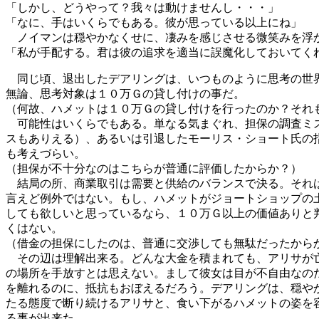
「しかし、どうやって？我々は動けませんし・・・」
「なに、手はいくらでもある。彼が思っている以上にね」
ノイマンは穏やかなくせに、凄みを感じさせる微笑みを浮
「私が手配する。君は彼の追求を適当に誤魔化しておいてく
同じ頃、退出したデアリングは、いつものように思考の世
無論、思考対象は１０万Ｇの貸し付けの事だ。
（何故、ハメットは１０万Ｇの貸し付けを行ったのか？それ
可能性はいくらでもある。単なる気まぐれ、担保の調査ミ
スもありえる）、あるいは引退したモーリス・ショート氏の
も考えづらい。
（担保が不十分なのはこちらが普通に評価したからか？）
結局の所、商業取引は需要と供給のバランスで決る。それ
言えど例外ではない。もし、ハメットがジョートショップの
しても欲しいと思っているなら、１０万Ｇ以上の価値ありと
くはない。
（借金の担保にしたのは、普通に交渉しても無駄だったから
その辺は理解出来る。どんな大金を積まれても、アリサが
の場所を手放すとは思えない。まして彼女は目が不自由なの
を離れるのに、抵抗もおぼえるだろう。デアリングは、穏や
たる態度で断り続けるアリサと、食い下がるハメットの姿を
る事が出来た。