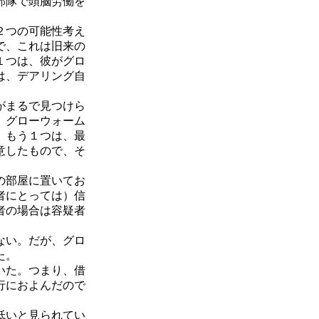
部隊で頭脳労働を
２つの可能性考え
で、これは旧来の
１つは、彼がグロ
は、デアリング自
がまるで見つけら
、グローウォーム
。もう１つは、最
意したもので、そ
の部屋に置いてお
者にとっては）信
者の場合は容疑者
ない。だが、グロ
た。
いた。つまり、借
行におよんだので
低いと見られてい