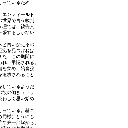
行っているため、
（エンフィールド
の世界で言う裁判
審理では、被告人
主張するしかない
求と言いかえるの
証拠を見つけねば
また、この期間に
われ、承認される。
拠を集め、陪審投
を追放されること
をしているようだ
の彼の働き（アリ
疑わしく思い始め
行っている。基本
め同様）どうにも
忙な第一部隊から、