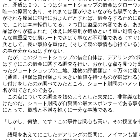
た。矛盾は２つ、１つはジョートショップの借金はグローウ
唯一の原因であり、それまでは額が小さいながらも黒字であ
がそれを原因に犯行におよんだとすれば、借金をするために
で、これは本末転倒してる。２つ目は盗品の内容である。あ
品ばかりが盗まれた（ゆえに終身刑か追放という重い処罰を
んな貴重品では裏ルートでさばく事など不可能である（すぐ
兵として、長い事旅を重ねた（そして裏の事情も心得ている
の事が分からぬはずがない。
だが、このジョートショップの借金自体は、デアリングの
はすぐにこの借金に関する調査を行い、おかしな点を見つけ
ったジョートショップの土地、建物の評価額は１０万Ｇに達
（通常、担保は貸付額より大きい価値を持つものが選ばれる
し付けをしたのか調べてみたところ、ショート財閥のハメッ
名が出てきたのである。
この点についての調査を始めようとした矢先に、非常識な
けたのだ。ショート財閥が自警団の最大スポンサーである事
にとって、疑惑と不満を抱くに十分な事態である。
「しかし、何故、です？この事件は関心も高い。その捜査を
・」
語尾をあえてにごしたデアリングの疑問に、ノイマンも頷