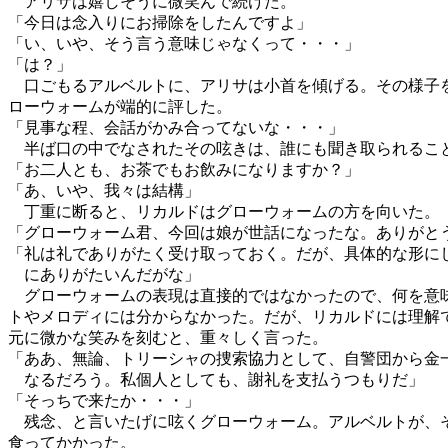
アリサは嬉しそうに微笑んで続けた。
「今日は念入りにお掃除をしたんですよ」
「い、いや、そう言う意味じゃなくって・・・」
「は？」
口ごもるアルベルトに、アリサは小首を傾げる。その様子
ローウォームが端的に評した。
「見事な程、会話がかみ合ってないな・・・」
半ば口の中でなされたその呟きは、誰にも聞き取られるこ
「お二人とも、お茶でもお飲みになりますか？」
「あ、いや、我々は結構」
丁重に断ると、リカルドはグローウォームの方を向いた。
「グローウォーム君、今回は娘が世話になったな。ありがと
「礼は礼でありがたく受け取っておく。だが、具体的な形に
にありがたいんだがな」
グローウォームの表現は直接的ではなかったので、何を意
トやメロディには分からなかった。だが、リカルドには理解
元に微かな笑みを刻むと、重々しく言った。
「ああ、無論、トリーシャの捜索協力として、自警団から金
なるだろう。私個人としても、謝礼を支払うつもりだ」
「そっちで来たか・・・」
残念、と言いたげに呟くグローウォーム。アルベルトが、
食ってかかった。