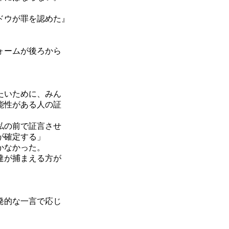
ドウが罪を認めた』
ォームが後ろから
たいために、みん
能性がある人の証
私の前で証言させ
が確定する」
かなかった。
達が捕まえる方が
発的な一言で応じ