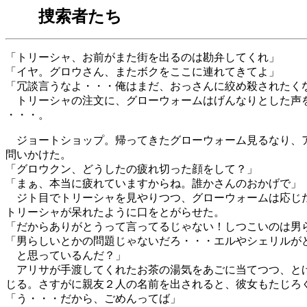
捜索者たち
「トリーシャ、お前がまた街を出るのは勘弁してくれ」
「イヤ。グロウさん、またボクをここに連れてきてよ」
「冗談言うなよ・・・俺はまだ、おっさんに絞め殺されたく
トリーシャの注文に、グローウォームはげんなりとした声
・・・。
ジョートショップ。帰ってきたグローウォーム見るなり、
問いかけた。
「グロウクン、どうしたの疲れ切った顔をして？」
「まぁ、本当に疲れていますからね。誰かさんのおかげで」
ジト目でトリーシャを見やりつつ、グローウォームは応じ
トリーシャが呆れたように口をとがらせた。
「だからありがとうって言ってるじゃない！しつこいのは男
「男らしいとかの問題じゃないだろ・・・エルやシェリルが
と思っているんだ？」
アリサが手渡してくれたお茶の湯気をあごに当てつつ、と
じる。さすがに親友２人の名前を出されると、彼女もたじろ
「う・・・だから、ごめんってば」