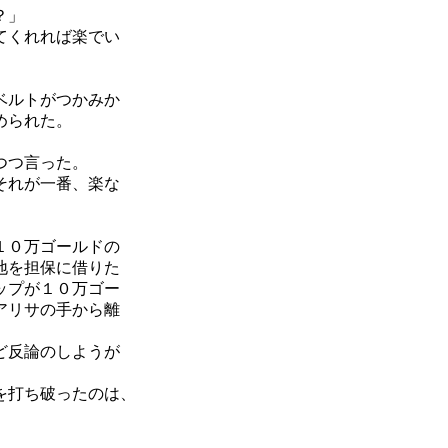
？」
てくれれば楽でい
ベルトがつかみか
められた。
つつ言った。
それが一番、楽な
１０万ゴールドの
地を担保に借りた
ップが１０万ゴー
アリサの手から離
ど反論のしようが
を打ち破ったのは、