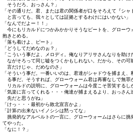
そうだろ、おっさん？」
「その通りだ。君、または君の関係者が口をそろえて『シャ
と言っても、我々としては証拠とするわけにはいかない」
「なんでだよー！！」
今にもリカルドにつかみかかりそうなピートを、グローウ
抱きとめる。
「落ち着けよ、ピート」
「どうしてだめなのぉ？」
「こういう事だよ、メロディ。俺なりアリサさんなりを助け
ながそろって同じ嘘をつくかもしれない。だから、その可
言だけじゃ、だめなのさ」
「そういう事だ。一番いいのは、君達がシャドウを捕まえ、
る事だ。そうすれば、グローウォーム君は再審なしで無罪
リカルドの説明に、グローウォームは今度こそ苦笑するし
「気楽に言ってくれる・・・俺達が捕まえるより、おっさん
先だと思うがね」
「けっ・・・最初から敗北宣言かよ」
「計算の出来ないイノシシは黙ってな」
挑発的なアルベルトの一言に、グローウォームはさらに挑
てやった。
「なに！？」