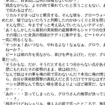
「本当に、自警団には何の情報もないのか？」
「残念ながらな。よその街で暴れていたと言うこともない。
で伝わるはずだ」
リカルドがきっぱりと断言する。そんな彼を、グローウォ
めたが、嘘ではないだろうと判断したのかゆっくりと目を閉
そんな所に、今までずっと考え込んでいたらしいテディが
「あ！もしかしたら最初の美術館の盗難事件もシャドウの仕
その場にいた全員の視線がテディに集中する。ピートやメ
一気に明るくなる。
「そっかぁ！あいつなら、やれるよな！なぁなぁ、グロウ、
ねーか？」
ピートは彼の方を見ながら、喜びを声を上げた。だが、グ
重だった。
「そうかもな。だが、そうだとすると１つ分からない点があ
壁にもたれたその姿勢のまま、彼は続けた。
「なんで奴はその事を俺の前で言わないんだ？本当に俺の憎
ら、自分が美術館襲撃の真犯人だと言うだけで十分なはず
ーシャ誘拐なんて危ない橋を渡るよりよっぽど確実だ。な
か・・・」
「あの・・・言ってしまったら、グロウさんの無罪が決って
・・？」
「残念だけどねシェリル、俺１人の前で言ったところで、無