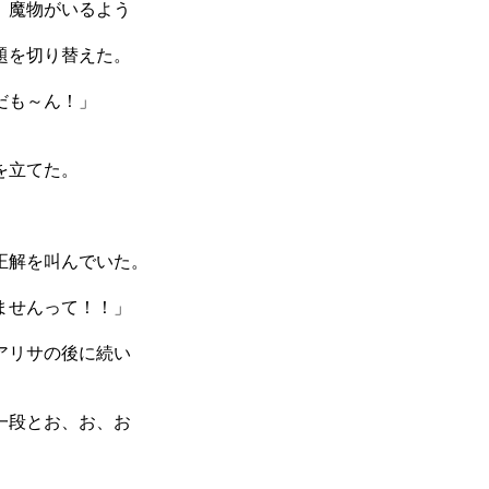
、魔物がいるよう
題を切り替えた。
だも～ん！」
を立てた。
正解を叫んでいた。
ませんって！！」
アリサの後に続い
一段とお、お、お