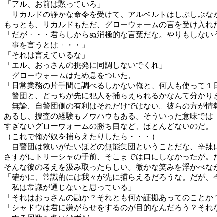
「アル、お前は黙っていろ」
リカルドの静かな命令を受けて、アルベルトはしぶしぶな
もっとも、リカルドもただ、グローウォームの言を受け入れ
「だが・・・君らしからぬ消極的な言葉だな。やりもしない
事を言うとは・・・」
「それは言えているな」
「エル、おっさんの挑発に同調しないでくれ」
グローウォームはため息をついた。
「日常業務の片手間に調べるしかない俺と、何人も使って１
警団と、どっちが先に犯人を捕らえられるかなんて分かり
無論、自警団側の有利はそれだけではない。彼らの方が情
あるし、捜査の経験もノウハウもある。そういった意味では
すぎないグローウォームの勝ち目など、ほとんどないのだ。
（これで俺が奴を捕らえたりしたら・・・）
自警団は救いがたいほどの無能集団ということだな、辛辣
さすがにトリーシャの手前、そこまでは口にしなかったが。
そんな彼の考えを汲み取ったらしい。微かな笑みを浮かべな
「確かに、常識的には我々が先に捕らえるだろうな。だが、
私は常識が通じないと思っている」
「それはおっさんの勘か？それとも何か証拠あってのことか
「シャドウは君に嫌がらせをするのが目的なんだろう？それ