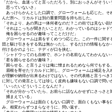
「だから、血迷ってと言っただろう。別におっさんがそうい
思っていないさ」
あっけらかんとした口調で、グローウォームも応じた。そ
んだ所へ、リカルドは別の重要問題を持ち出した。
「それより、あの男は一体何者なのだ？この街では見ない顔
「それはこっちが聞きたいことだ。わかっているのはシャド
俺を困らせるのが趣味ってことだけだ」
グローウォームは肩をすくめつつ応じた。この一件に関す
団と駆け引きをする気は無かったし、するだけの情報もなか
付けるかのように、テディが口を挟む。
「シャドウってのも自称で、ホントの名前なんてわかんない
「君を困らせるのが趣味？」
「困らせる、と言うよりは俺に憎まれるためなら何でもする
眉根を寄せたリカルドに対し、グローウォームは補足を入
が理解や納得が出来るわけではない。その代表格と言うべき
に対しての発言としては珍しく皮肉も嫌味もない口調で問い
「いったいどういうことなんだ？」
「それが分かっていたら、お前らに話なんかせずにさっさと
捕まえている」
グローウォームは面白くもない口調で、面白くもない事を
み、相変わらずつまらなそうに、問い返す。