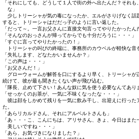
「それにしても、どうして１人で街の外へ出たんだ？それも
な」
少しトリーシャが気の毒になったか、エルがさりげなく話
すると、トリーシャはだだっ子のように言い返した。
「だって～。一言お父さんに直接文句言ってやりたかったん
「そんなのおっさんが帰ってからでも十分だろうに・・・」
「すぐに言ってやりたかったの！」
トリーシャの叫びの終端に、事務所のカウベルが軽快な音
「失礼します、どなたかいませんか？」
「この声は・・・」
「お父さんだ！」
グローウォームが解答を口にするより早く、トリーシャが
続けて、彼が最も聞きたくない声が飛び込む。
「隊長、止めて下さい！あんな奴に気を使う必要なんてあり
「せっかくのお茶が、一気に不味くなったな・・・」
彼は顔をしかめて残りを一気に飲み干し、出迎えに行った
た。
「あらリカルドさん、それにアルベルトさんも」
「あ・・・こ、こんにちは、アリサさん、きょ、今日はまた
美しいですね・・・」
「あら、お気づきになりました？」