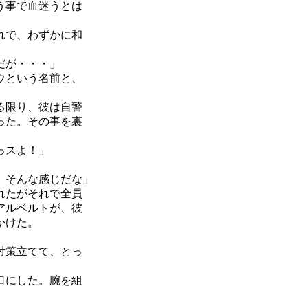
う事で血迷うとは
れで、わずかに和
だが・・・」
ウという名前と、
る限り、彼は自警
った。その事を裏
っスよ！」
、そんな感じだな」
れたがそれで全員
アルベルトが、彼
かけた。
対策立てて、とっ
口にした。腕を組