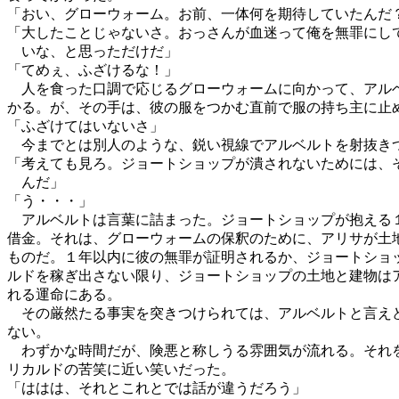
「おい、グローウォーム。お前、一体何を期待していたんだ
「大したことじゃないさ。おっさんが血迷って俺を無罪にし
いな、と思っただけだ」
「てめぇ、ふざけるな！」
人を食った口調で応じるグローウォームに向かって、アル
かる。が、その手は、彼の服をつかむ直前で服の持ち主に止
「ふざけてはいないさ」
今までとは別人のような、鋭い視線でアルベルトを射抜き
「考えても見ろ。ジョートショップが潰されないためには、
んだ」
「う・・・」
アルベルトは言葉に詰まった。ジョートショップが抱える
借金。それは、グローウォームの保釈のために、アリサが土
ものだ。１年以内に彼の無罪が証明されるか、ジョートショ
ルドを稼ぎ出さない限り、ジョートショップの土地と建物は
れる運命にある。
その厳然たる事実を突きつけられては、アルベルトと言え
ない。
わずかな時間だが、険悪と称しうる雰囲気が流れる。それ
リカルドの苦笑に近い笑いだった。
「ははは、それとこれとでは話が違うだろう」