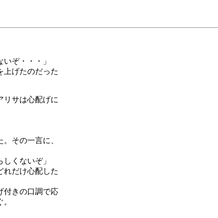
ないぞ・・・」
を上げたのだった
アリサは心配げに
た。その一言に、
らしくないぞ」
どれだけ心配した
げ付きの口調で応
ぐ。