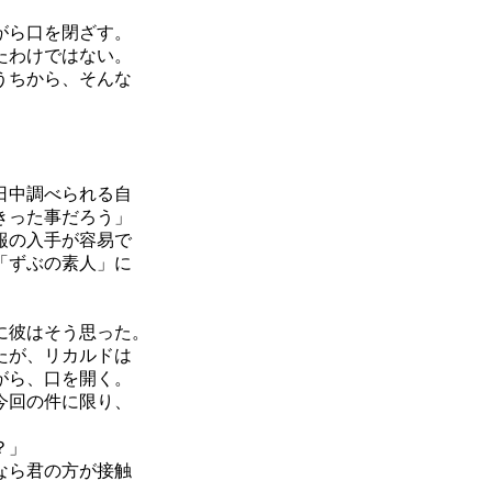
がら口を閉ざす。
たわけではない。
うちから、そんな
日中調べられる自
きった事だろう」
報の入手が容易で
「ずぶの素人」に
に彼はそう思った。
たが、リカルドは
がら、口を開く。
今回の件に限り、
？」
なら君の方が接触