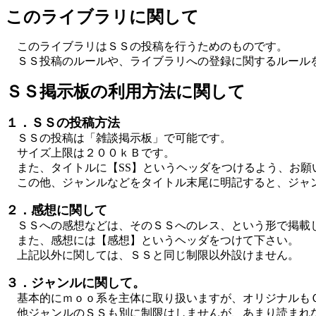
このライブラリに関して
このライブラリはＳＳの投稿を行うためのものです。
ＳＳ投稿のルールや、ライブラリへの登録に関するルール
ＳＳ掲示板の利用方法に関して
１．ＳＳの投稿方法
ＳＳの投稿は「雑談掲示板」で可能です。
サイズ上限は２００ｋＢです。
また、タイトルに【SS】というヘッダをつけるよう、お願
この他、ジャンルなどをタイトル末尾に明記すると、ジャ
２．感想に関して
ＳＳへの感想などは、そのＳＳへのレス、という形で掲載
また、感想には【感想】というヘッダをつけて下さい。
上記以外に関しては、ＳＳと同じ制限以外設けません。
３．ジャンルに関して。
基本的にｍｏｏ系を主体に取り扱いますが、オリジナルも
他ジャンルのＳＳも別に制限はしませんが、あまり読まれ