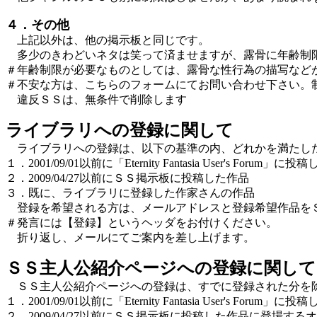
４．その他
上記以外は、他の掲示板と同じです。
多少のきわどいネタは笑って済ませますが、露骨に年齢制限を
＃年齢制限が必要なものとしては、露骨な性行為の描写など
＃不安な方は、こちらのフォームにてお問い合わせ下さい。
違反ＳＳは、無条件で削除します
ライブラリへの登録に関して
ライブラリへの登録は、以下の基準の内、どれかを満たし
１．2001/09/01以前に「Eternity Fantasia User's Forum」に
２．2009/04/27以前にＳＳ掲示板に投稿した作品
３．既に、ライブラリに登録した作家さんの作品
登録を希望される方は、メールアドレスと登録希望作品を
＃発言には【登録】というヘッダをお付けください。
折り返し、メールにてご案内を差し上げます。
ＳＳ主人公紹介ページへの登録に関して
ＳＳ主人公紹介ページへの登録は、すでに登録された分を除
１．2001/09/01以前に「Eternity Fantasia User's F
２．2009/04/27以前にＳＳ掲示板に投稿した作品に登場す