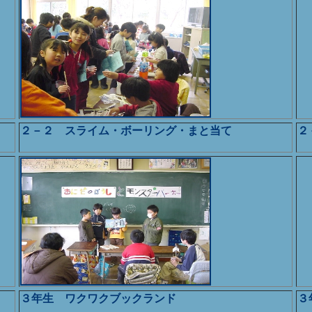
２－２ スライム・ボーリング・まと当て
２
３年生 ワクワクブックランド
３