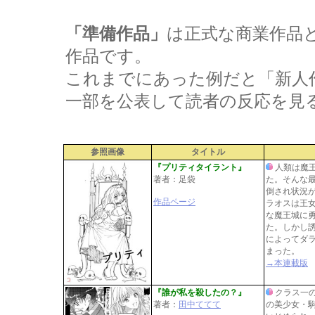
「準備作品」
は正式な商業作品
作品です。
これまでにあった例だと「新人
一部を公表して読者の反応を見
参照画像
タイトル
『プリティタイラント』
人類は魔王
著者：足袋
た。そんな
倒され状況
作品ページ
ラオスは王
な魔王城に
た。しかし
によってダ
まった。
→本連載版
『誰が私を殺したの？』
クラス一
著者：
田中ててて
の美少女・