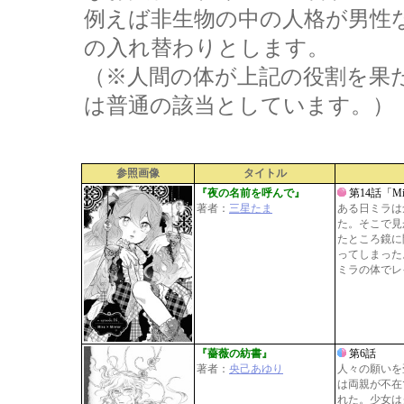
例えば非生物の中の人格が男性
の入れ替わりとします。
（※人間の体が上記の役割を果
は普通の該当としています。）
参照画像
タイトル
『夜の名前を呼んで』
第14話「Mir
著者：
三星たま
ある日ミラは
た。そこで見
たところ鏡に
ってしまった
ミラの体でレ
『薔薇の紡書』
第6話
著者：
央己あゆり
人々の願いを
は両親が不在
れた。少女は