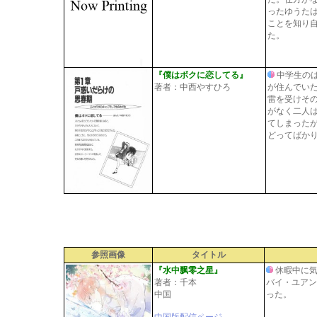
ったゆうた
ことを知り
た。
『僕はボクに恋してる』
中学生の
著者：中西やすひろ
が住んでい
雷を受けそ
がなく二人
てしまった
どってばか
参照画像
タイトル
『水中飘零之星』
休暇中に気
著者：千本
バイ・ユアン
中国
った。