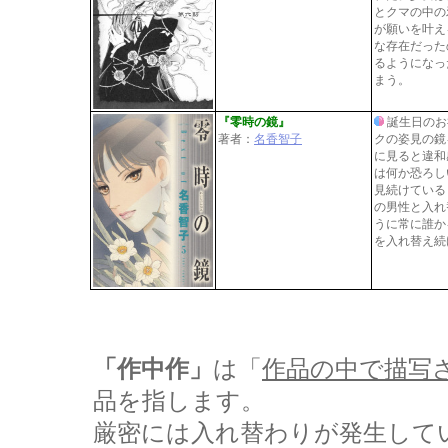
とクマの中の
が願いを叶え
な存在だった
るようになっ
まう。
『零時の鏡』
誕生日のお
著者：
名香智子
クの姿見の鏡
に見ると違和
は何か恐ろし
見続けている
の男性と入れ
うに常に誰か
を入れ替え続
「作中作」
は「
作品の中で描写
品を指します。
厳密には入れ替わりが発生して