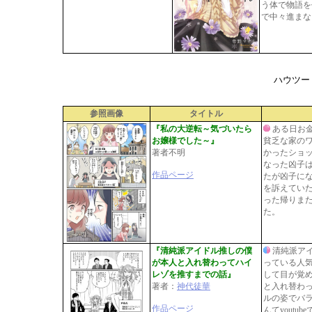
う体で物語を
で中々進まな
ハウツー
参照画像
タイトル
『私の大逆転～気づいたら
ある日お
お嬢様でした～』
貧乏な家の
著者不明
かったショ
なった凶子
作品ページ
たが凶子に
を訴えてい
った帰りま
た。
『清純派アイドル推しの僕
清純派ア
が本人と入れ替わってハイ
っている人
レゾを推すまでの話』
して目が覚
著者：
神代徒華
と入れ替わ
ルの姿でバ
作品ページ
んてyout