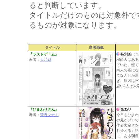
ると判断しています。
タイトルだけのものは対象外で
るものが対象になります。
タイトル
参照画像
『ラストゲーム』
特別編
（※
著者：
天乃忍
柳尚人はある
ていた。慌て
尚人の姿にな
てなんとか過
ぎ。原因は宮
思い2人は大
『ひまわりさん』
第35話
著者：
菅野マナミ
今日もひまわ
の兄がプロの
作る大変さを
れ替わる」話
に。ある朝目