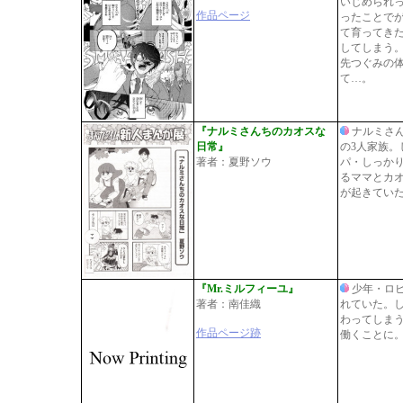
いじめられ
作品ページ
ったことで
て育ってき
してしまう
先つぐみの
て…。
『ナルミさんちのカオスな
ナルミさ
日常』
の3人家族
著者：夏野ソウ
パ・しっか
るママとカ
が起きてい
『Mr.ミルフィーユ』
少年・ロ
著者：南佳織
れていた。
わってしま
作品ページ跡
働くことに