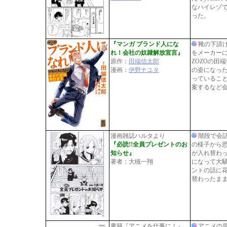
なハイレゾ
った。
『マンガ ブランド人にな
靴の下請
れ！会社の奴隷解放宣言』
をメーカー
原作：
田端信太郎
ZOZOの田
漫画：
伊野ナユタ
の姿になっ
っているこ
案するなど
漫画雑誌ハルタより
階段で会
『必読!!全員プレゼントのお
の様子から
知らせ』
が入れ替わ
著者：大槻一翔
になって大
ントの話に
替わったま
書籍『アニメを仕事に！』
アニメの