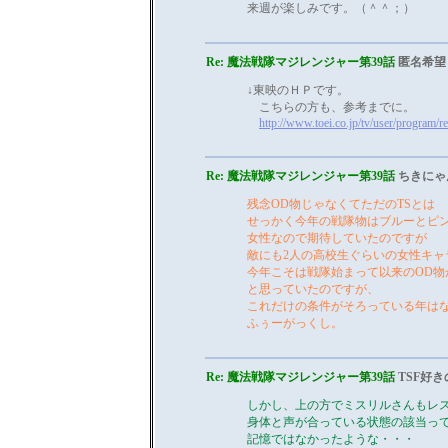
来週が楽しみです。（＾＾；）
Re: 魔法戦隊マジレンジャー第39話
匿名希望
↓東映のＨＰです。
こちらの方も、参考までに。
http://www.toei.co.jp/tv/user/progr
Re: 魔法戦隊マジレンジャー第39話
ちきにゃ
残念OD物じゃなくてただのTSとは
せっかく今年の戦隊物はブルーとピン
女性なので期待していたのですが
敵にも2人の高校生ぐらいの女性キャ
今年こそは戦隊始まって以来のOD物
と思っていたのですが、
これだけの条件がそろっている年は
ふぅーがっくし。
Re: 魔法戦隊マジレンジャー第39話
TSF好
しかし、上の方でミスリルさんもレ
身体と声が合っている状態の該当っ
記憶ではなかったような・・・