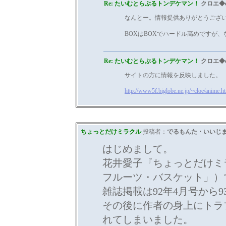
Re: たいむとらぶるトンデケマン！
クロエ◆c
なんとー。情報提供ありがとうござ
BOXはBOXでハードル高めですが
Re: たいむとらぶるトンデケマン！
クロエ◆c
サイトの方に情報を反映しました。
http://www5f.biglobe.ne.jp/~cloe/anime.h
ちょっとだけミラクル
投稿者：
でるもんた・いいじ
はじめまして。
花井愛子『ちょっとだけミ
フルーツ・バスケット」）
雑誌掲載は92年4月号から9
その後に作者の身上にトラ
れてしまいました。