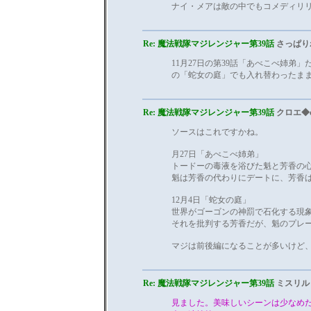
ナイ・メアは敵の中でもコメディリ
Re: 魔法戦隊マジレンジャー第39話
さっぱり
11月27日の第39話「あべこべ姉弟」
の「蛇女の庭」でも入れ替わったま
Re: 魔法戦隊マジレンジャー第39話
クロエ◆c
ソースはこれですかね。
月27日「あべこべ姉弟」
トードーの毒液を浴びた魁と芳香の
魁は芳香の代わりにデートに、芳香
12月4日「蛇女の庭」
世界がゴーゴンの神罰で石化する現
それを批判する芳香だが、魁のプレー
マジは前後編になることが多いけど
Re: 魔法戦隊マジレンジャー第39話
ミスリル
見ました。美味しいシーンは少なめ