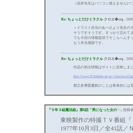
（花井先生はパソコン使えません(^^;
Re: ちょっとだけミラクル
クロエ◆crq
- 2006
＞イラスト担当のあべさより先生の
そうですそうです。すっかり忘れて
でも今回の情報提供でそこらへんす
もう本当感謝です。
Re: ちょっとだけミラクル
クロエ◆crq
- 2006
作品の初出情報はサイトに反映しま
http://www5f.biglobe.ne.jp/~cloe/novel.ht
都立多摩図書館のことは将来的には
『５年３組魔法組』第6話「男になった女の・..
投稿
東映製作の特撮ＴＶ番組『５年
1977年10月3日／全41