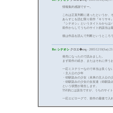
情報集約感謝ですー。
これは正直判断に迷ったというか、
あらすじを読む限り前作『キリサキ
『シナオシ』というタイトルからは
前作からしてうちのサイト的該当は
後は作品を読んで判断というところ
Re: シナオシ
クロエ◆crq
- 2005/12/10(Sat) 23
発売になったので読みました。
まず前作の続き、またはそれに伴う
一応ミステリーなので本当は良くな
・主人公の少年
・幼馴染みの少女（未来の主人公の
・幼馴染みの少女の女友達（幼馴染
という状態が発生します。
TSF的には該当ですが、うちのサイ
一応エピローグで、前作の最後で入