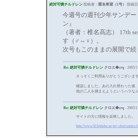
絶対可憐チルドレン
投稿者：
匿名希望（1号）
投稿日：2
今週号の週刊少年サンデー
ン』
（著者：椎名高志） 17th 
す（♂⇔♀）。
次号もこのままの展開で続
Re: 絶対可憐チルドレン
クロエ◆crq
- 2005/1
さっそくご利用ありがとうございま
確認しました。あの入れ替わった後
他の二人を捕まえようというハラな
Re: 絶対可憐チルドレン
クロエ◆crq
- 2005/1
サイトの方に情報を反映しました。
http://www5f.biglobe.ne.jp/~cloe/comics-b