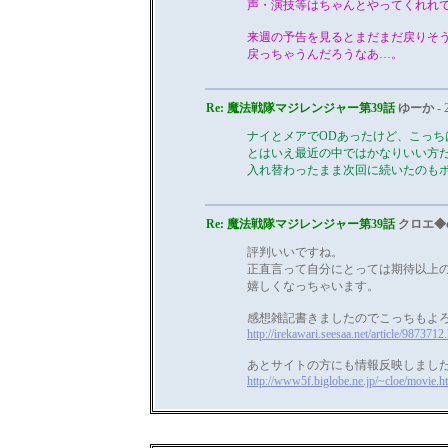
声・演技等はちゃんとやってくれれて良
来週の予告を見るとまだまだ戻りそ
戻っちゃうんだろうなあ…。
Re: 魔法戦隊マジレンジャー第39話
ゆーか
- 
ナイとメアでODあったけど、こっち
とはいえ最近の中ではかなりいい方
入れ替わったまま次回に続いたのも
Re: 魔法戦隊マジレンジャー第39話
クロエ◆c
評判いいですね。
正直言って自分にとっては期待以上
嬉しくなっちゃいます。
感想雑記書きましたのでこっちもよ
http://irekawari.seesaa.net/article/9873712
あとサイトの方にも情報反映しまし
http://www5f.biglobe.ne.jp/~cloe/movie.