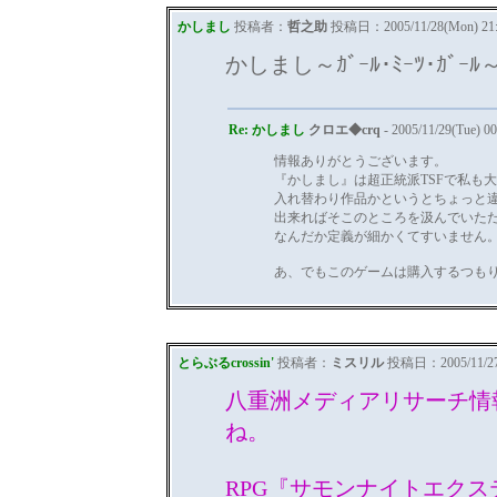
かしまし
投稿者：
哲之助
投稿日：2005/11/28(Mon) 21
かしまし～ｶﾞｰﾙ･ﾐｰﾂ･ｶ
Re: かしまし
クロエ◆crq
- 2005/11/29(Tue) 0
情報ありがとうございます。
『かしまし』は超正統派TSFで私も
入れ替わり作品かというとちょっと
出来ればそこのところを汲んでいた
なんだか定義が細かくてすいません
あ、でもこのゲームは購入するつも
とらぶるcrossin'
投稿者：
ミスリル
投稿日：2005/11/27(
八重洲メディアリサーチ情
ね。
RPG『サモンナイトエク