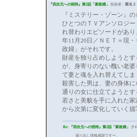
『四次元への招待』第2話「家政婦」
投稿者：
匿名２
『ミステリー・ゾーン』の
ひとつのＴＶアンソロジー
れ替わりエピソードがありま
年11月20日／ＮＥＴ＝現
政婦」がそれです。
財産を独り占めしようとす
が、身寄りのない醜い老婆
て妻と魂を入れ替えてしま
殺害した男は、妻の身体に
通りの女に仕立てようとす
若さと美貌を手に入れた家
から次第に変化していく描写
Re: 『四次元への招待』第2話「家政婦」
クロ
掘り出し情報感謝ですー。