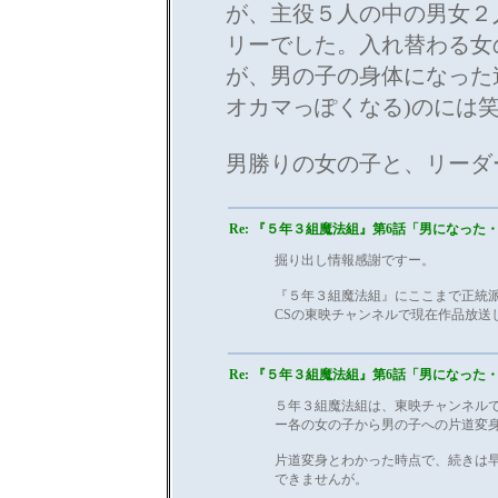
が、主役５人の中の男女２
リーでした。入れ替わる女
が、男の子の身体になった
オカマっぽくなる)のには
男勝りの女の子と、リーダ
Re: 『５年３組魔法組』第6話「男になった・.
掘り出し情報感謝ですー。
『５年３組魔法組』にここまで正統
CSの東映チャンネルで現在作品放送
Re: 『５年３組魔法組』第6話「男になった・.
５年３組魔法組は、東映チャンネル
ー各の女の子から男の子への片道変
片道変身とわかった時点で、続きは
できませんが。