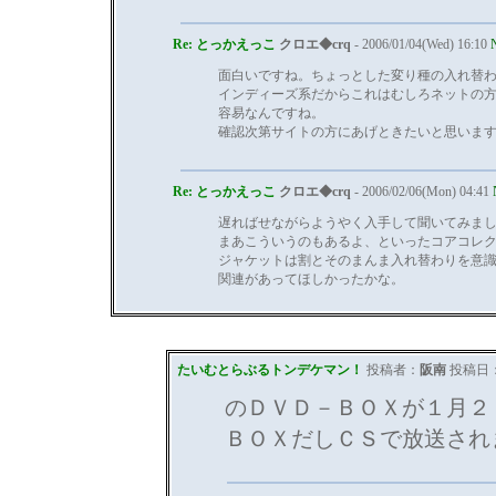
Re: とっかえっこ
クロエ◆crq
- 2006/01/04(Wed) 16:10
面白いですね。ちょっとした変り種の入れ替
インディーズ系だからこれはむしろネットの
容易なんですね。
確認次第サイトの方にあげときたいと思いま
Re: とっかえっこ
クロエ◆crq
- 2006/02/06(Mon) 04:41
遅ればせながらようやく入手して聞いてみま
まあこういうのもあるよ、といったコアコレ
ジャケットは割とそのまんま入れ替わりを意
関連があってほしかったかな。
たいむとらぶるトンデケマン！
投稿者：
阪南
投稿日：20
のＤＶＤ－ＢＯＸが１月２
ＢＯＸだしＣＳで放送され