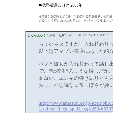
■掲示板過去ログ 2005年
投稿日付2005年11月9日から2005年12月29日分の掲
実際はもう1P分あったのですが、No.1～12の分は誤っ
とっかえっこ
投稿者：
紅珠
投稿日：2005/12/29(Thu) 20:12
No.7
ちょいネタですが、入れ替わり
以下はアマゾン書店にあった紹
ボクと彼女が入れ替わって話し
で、“転校生”のような感じだが
面白い。エレキの弾き語りとも
おり、不思議な日常っぽさが妙
http://www.amazon.co.jp/exec/ob
1/ref=sr_8_xs_ap_i1_xgl/250-6638