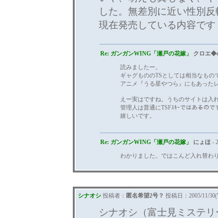
した。無差別に近い性別反
現在発売している内容です
Re: ガンガンWING「瀬戸の花嫁」
クロエ◆c
読みましたー。
ギャグもののTSとしては相当なもの
アニメ『うる星やつら』にもあった
えー実はですね。うちのサイトは入
管理人は普通にTSFｽｷｰではあるの
嬉しいです。
Re: ガンガンWING「瀬戸の花嫁」
にょほ
- 
わかりました。ではこんど入れ替わ
シナオシ
投稿者：
匿名希望2号？
投稿日：2005/11/30(W
シナオシ（富士見ミステリ