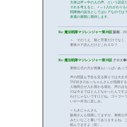
大体は声＝中の人の声、という設定
それを考えると、♂→♀入れかわりも
戦隊物の該当としてはレアなのでは
来週の展開に期待します。
Re: 魔法戦隊マジレンジャー第39話
阪南
- 20
＞ そのうえ、魁と芳香だけでなく
東映ＨＰ読んだけどこれＯＤ？
Re: 魔法戦隊マジレンジャー第39話
クロエ◆c
東映公式の方が画像もいっぱいあっ
声の問題も予告を見る限りでは大丈
TSF好きのおっちゃんさんが指摘す
人物同士が入れ替わる場合、声の点
のは今までほとんどなかったんです
わけじゃないですけどね。ゴーゴー
いやー本当に楽しみ。
＞ちきにゃんさん
阪南さんも指摘してますが、東映公
みたいなこと書いてありますよね。こ
睨んでますよ（笑）。