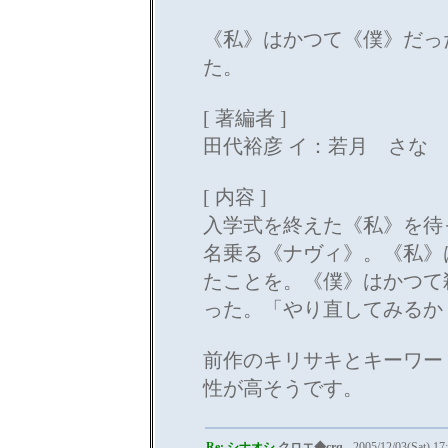
《私》はかつて《僕》だっ
た。
[ 著編者 ]
田代裕彦 イ：若月 さな
[ 内容 ]
入学式を終えた《私》を待
名乗る《ナヴィ》。《私》
たことを。《僕》はかつて
った。「やり直してみるか
前作のキリサキとキーワー
性が高そうです。
Re: シナオシ
クロエ◆crq
- 2005/12/03(Sat) 17