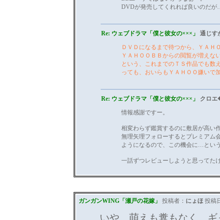
DVDが発売してくれれば良いのだが
Re: ウェブドラマ「僕と彼女の×××」
通じす
ＤＶＤになるまで待つから、ＹＡＨ
ＹＡＨＯＯＢＢからの閲覧が増えな
という、これまでのＴＳ作品でも数
っても、おいらもＹＡＨＯＯ嫌いで
Re: ウェブドラマ「僕と彼女の×××」
クロエ◆
情報感謝ですー。
相変わらず鑑賞するのに敷居が高い作品で
無理矢理フォローするとプレミアム
ようになるので、この機会に…とい
一話ずつレビューしようと思ってた
ガンガンWING「瀬戸の花嫁」
投稿者：
にょほ
投稿日：2
いや、萌えも糞もなく、ギ