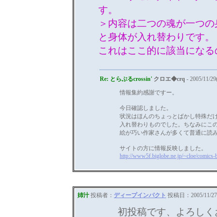
す。
＞内容は二つの魂が一つの
と身体が入れ替わりです。
これはここ的に該当になる
Re: とらぶるcrossin'
クロエ◆crq
- 2005/11/29
情報集約感謝ですー。
今日確認しました。
状況はほんのちょっとばかし特殊だ
入れ替わりものでした。ちなみにこ
絵が巧い作家さんが多くて普通に読
サイトの方に情報反映しました。
http://www5f.biglobe.ne.jp/~cloe/comic
姉汁
投稿者：
ディープインパクト
投稿日：2005/11/27(
初投稿です、よろしく