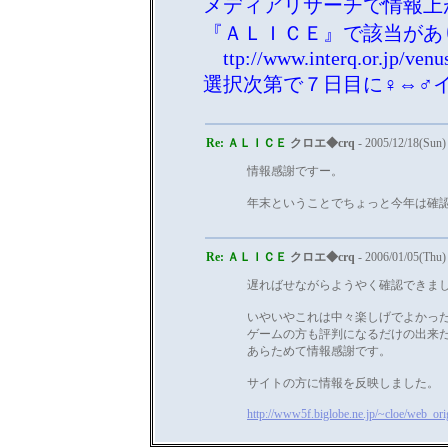
メディアリサーチで情報上
『ＡＬＩＣＥ』で該当があ
ttp://www.interq.or.jp/venus
選択次第で７日目に♀⇔♂
Re: ＡＬＩＣＥ
クロエ◆crq
- 2005/12/18(Sun)
情報感謝ですー。
年末ということでちょっと今年は確
Re: ＡＬＩＣＥ
クロエ◆crq
- 2006/01/05(Thu)
遅ればせながらようやく確認できま
いやいやこれは中々楽しげでよかっ
ゲームの方も評判になるだけの出来
あらためて情報感謝です。
サイトの方に情報を反映しました。
http://www5f.biglobe.ne.jp/~cloe/web_ori