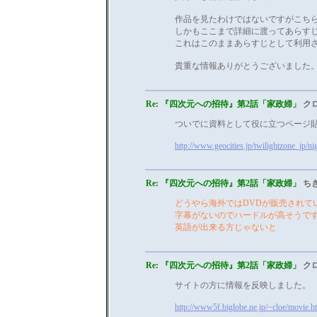
作品を見たわけではないですがこち
しかもここまで詳細に渡ってあらす
これはこのままあらすじとして利用
貴重な情報ありがとうございました
Re: 『四次元への招待』第2話「家政婦」
クロ
ついでに資料として役に立つページ
http://www.geocities.jp/twilightzone_jp/ni
Re: 『四次元への招待』第2話「家政婦」
ち
どうやら海外ではDVDが販売されて
字幕がないのでハードルが高そうで
英語が出来る方じゃないと
Re: 『四次元への招待』第2話「家政婦」
クロ
サイトの方に情報を反映しました。
http://www5f.biglobe.ne.jp/~cloe/movie.