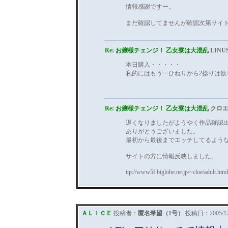
情報感謝ですー。
まだ確認してませんが確認次第サイ
Re: お嬢様チェンジ！ 乙女寮は大混乱
LINU
本日購入・・・・・
私的にはもう一ひねりから2捻りは欲
Re: お嬢様チェンジ！ 乙女寮は大混乱
クロエ
遅くなりましたがようやく作品確認
ありがとうございました。
最初から最後までエッチしてるよう
サイトの方に情報反映しました。
ttp://www5f.biglobe.ne.jp/~cloe/adult.ht
ＡＬＩＣＥ
投稿者：
匿名希望（1号）
投稿日：2005/12/1