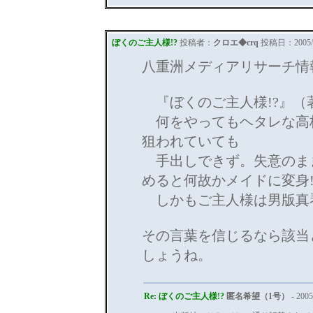
ぼくのご主人様!?
投稿者：
クロエ◆crq
投稿日：2005/11
八重洲メディアリサーチ情
『ぼくのご主人様!?』（
何をやってもヘタレな高
狙われていても
手出しできず。失意のま
めると何故かメイドに変身!
しかもご主人様は男版真琴
その言葉を信じるなら該当
しょうね。
Re: ぼくのご主人様!?
匿名希望（1号）
- 2005