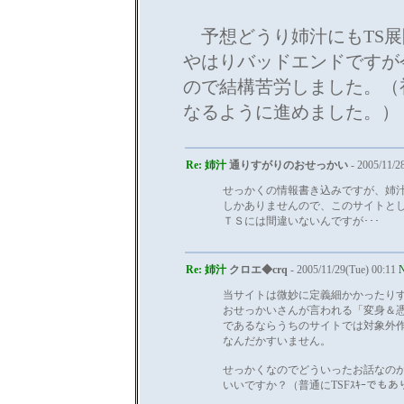
予想どうり姉汁にもTS展
やはりバッドエンドですが
ので結構苦労しました。（
なるように進めました。）
Re: 姉汁
通りすがりのおせっかい
- 2005/11/2
せっかくの情報書き込みですが、姉
しかありませんので、このサイトと
ＴＳには間違いないんですが･･･
Re: 姉汁
クロエ◆crq
- 2005/11/29(Tue) 00:11
N
当サイトは微妙に定義細かかったり
おせっかいさんが言われる「変身＆
であるならうちのサイトでは対象外
なんだかすいません。
せっかくなのでどういったお話なの
いいですか？（普通にTSFｽｷｰでも