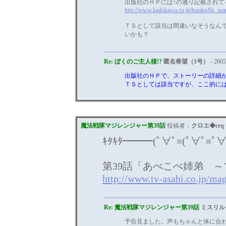
出版社のＨＰには↑の通り記載されて
http://www.kadokawa.co.jp/bunko/bk_se
ＴＳとして該当は間違いなそうなん
いかも？
Re: ぼくのご主人様!?
匿名希望（1号）
- 2005
出版社のＨＰで、ストーリーの詳細
ＴＳとしては該当ですが、ここ的に
魔法戦隊マジレンジャー第39話
投稿者：
クロエ◆crq
ｷﾀｷﾀ━━━(ﾟ∀ﾟ≡(ﾟ∀ﾟ≡ﾟ∀ﾟ
第39話「あべこべ姉弟 
http://www.tv-asahi.co.jp/mag
Re: 魔法戦隊マジレンジャー第39話
ミスリル
予告見ました。声もちゃんと体に合