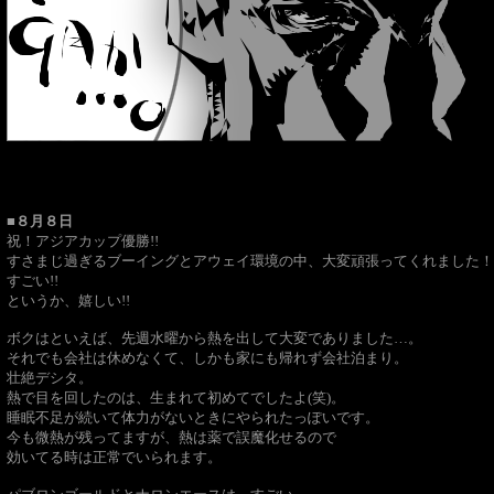
■８月８日
祝！アジアカップ優勝!!
すさまじ過ぎるブーイングとアウェイ環境の中、大変頑張ってくれました！
すごい!!
というか、嬉しい!!
ボクはといえば、先週水曜から熱を出して大変でありました…。
それでも会社は休めなくて、しかも家にも帰れず会社泊まり。
壮絶デシタ。
熱で目を回したのは、生まれて初めてでしたよ(笑)。
睡眠不足が続いて体力がないときにやられたっぽいです。
今も微熱が残ってますが、熱は薬で誤魔化せるので
効いてる時は正常でいられます。