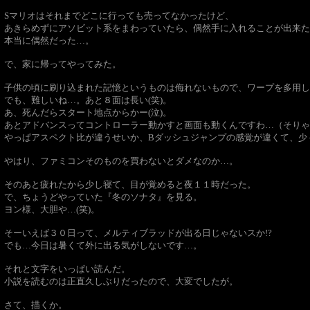
Sマリオはそれまでどこに行っても売ってなかったけど、
あきらめずにアソビット系をまわっていたら、偶然手に入れることが出来たん
本当に偶然だった…。
で、家に帰ってやってみた。
子供の頃に刷り込まれた記憶というものは侮れないもので、ワープを多用し
でも、難しいね…。あと８面は長い(笑)。
あ、死んだらスタート地点からかー(泣)。
あとアドバンスってコントローラー動かすと画面も動くんですわ…（そりゃ
やっぱアスペクト比が違うせいか、Bダッシュジャンプの感覚が違くて、少
やはり、ファミコンそのものを買わないとダメなのか…。
そのあと疲れたから少し寝て、目が覚めると夜１１時だった。
で、ちょうどやっていた『冬のソナタ』を見る。
ヨン様、大胆や…(笑)。
そーいえば３０日って、メルティブラッドが出る日じゃないスか!?
でも…今日は暑くて外に出る気がしないです…。
それと文字をいっぱい読んだ。
小説を読むのは正直久しぶりだったので、大変でしたが。
さて、描くか。