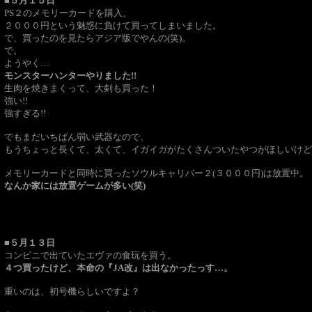
■５月１５日
PS２のメモリーカードを購入。
２０００円という魅惑に負けて買ってしまいました。
で、買ったのを見たらアジア版でやんの(笑)。
で。
ようやく…
モンスターハンターやりました!!
生肉を焼きまくって、大剣も買った！
強い!!
強すぎる!!
でもまだいちばん弱い武器なので、
もうちょっと長くて、太くて、イガイガがたくさんついたやつがほしいけど
メモリーカードと同時に買ったソウルキャリバー２(３０００円)は放置中。
なんか家には放置ゲームが多い(笑)
■５月１３日
コンビニで出ていたエヴァの食玩を買う。
４つ買ったけど、本命の『JA改』は出なかったっす…。
重いのは、初号機らしいですよ？