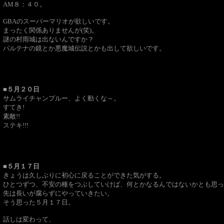
AM８：４０。
GBAのスーパーマリオが欲しいです。
まったく関係ありませんが(笑)。
謎の村雨城は出ないんですか？
パルテナの鏡とか悪魔城伝説とかも出して欲しいです。
■５月２０日
サムライチャンプルー、よく動くな～。
すてき!
素敵!!
ステキ!!!
■５月１７日
きょうは久しぶりに初心に戻ることができた気がする。
ひとつずつ、不安の種をつぶしていけば、何とかなるんではないかとも思っ
先は長いが腐らずにやっていきたい。
そう思った５月１７日。
話しは変わって、