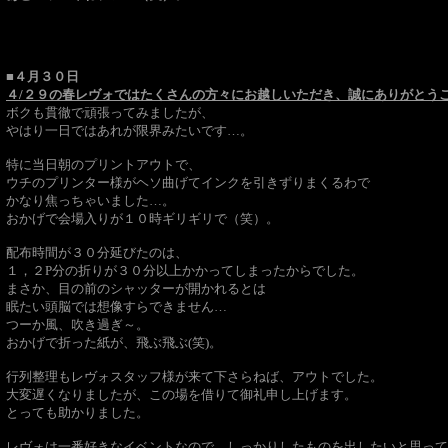
■４月３０日
４/２９の春レヴォではたくさんの方々にお越しいただき、誠にありがとう
ボクも貫徹で頑張ってみましたが、
やはり一日ではあれが限界みたいです…。
特に当日朝のプリントアウトで、
ウチのプリンター様がヘソ曲げてインクを引きずりまくるわで
かなり焦っちゃいました…。
おかげで会場入りが１０時ギリギリで（笑）。
配布時間が３０分延びたのは、
１，２P分の折りが３０分以上かかってしまったからでした。
まさか、目の前のシャッターが開かれるとは
眠たい頭脳では想像すらできません…
つーか風、吹き過ぎ～。
おかげで折った紙が、飛ぶ飛ぶ(笑)。
行列整理もレヴォスタッフ様が来て下さらねば、アウトでした。
大変遅くなりましたが、この場を借りて御礼申し上げます。
とっても助かりました。
レヴォは一番好きなイベントなので、しっかりしたものを出したいと思って