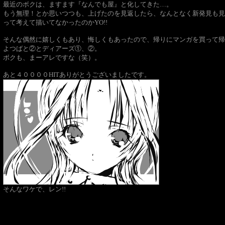
最近のボクは、ますます『なんでも屋』と化してきた…。
もう無理！とか思いつつも、上げたのを見返したら、なんとなく新発見も見
って考えて描いてなかったのかYO!!
そんな偶然に嬉しくもあり、悔しくもあったので、帰りにマンガを買って帰
よつばと②とディアーズ①、②。
ボクも、まーアレですな（笑）。
あと４００００HITありがとうございましたです。
そんなワケで、レン!!