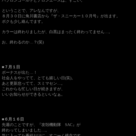
パブロンゴールドとナロンエースは、すごい。
ということで、アレなんですが、
８月３０日に角川書店から『ザ・スニーカー１０月号』が出ます。
ボクも少し絡んでます。
カラーは終わりましたが、白黒はまったく終わってません…。
お、終わるのか…？(笑)
■７月１日
ボーナスが出た…！
社会人をやってて、とても嬉しい日(笑)。
あと更新怠ってて、スミマセン…。
これからも忙しい日が続きますが、
いいお知らせができるといいなぁ。
■６月１６日
先週のことですが、『攻殻機動隊 SAC』が
終わってしまいました…。
気に入ってた番組だけに、すごーく残念です。