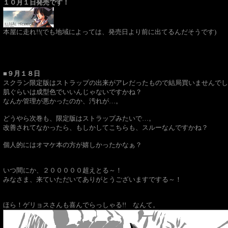
１０月１日発売です！
本屋に走れ!!(でも地域によっては、発売日より前に出てるんだそうです)
■９月１８日
スクラン限定版はストラップの出来がアレだったもので結局買いませんでし
肌ぐらいは成型色でいいんじゃないですかね？
なんか管理が悪かったのか、汚れが…。
どうやら次巻も、限定版はストラップみたいで…。
改善されてなかったら、もしかしてこちらも、スルーなんですかね？
個人的にはオマケ本の方が嬉しかったかなぁ？
いつ間にか、２０００００超えとる～！
みなさま、来ていただいてありがとうございますでする～！
ほら！ゲリョスさんも喜んでらっしゃる!! なんて。