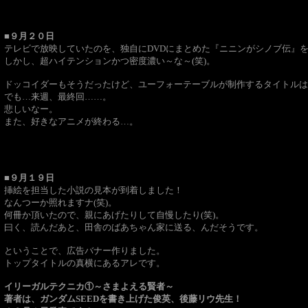
■９月２０日
テレビで放映していたのを、独自にDVDにまとめた『ニニンがシノブ伝』
しかし、超ハイテンションかつ密度濃い～な～(笑)。
ドッコイダーもそうだったけど、ユーフォーテーブルが制作するタイトルは
でも…来週、最終回……。
悲しいなー。
また、好きなアニメが終わる…。
■９月１９日
挿絵を担当した小説の見本が到着しました！
なんつーか照れますナ(笑)。
何冊か頂いたので、親にあげたりして自慢したり(笑)。
曰く、読んだあと、田舎のばあちゃん家に送る、んだそうです。
ということで、広告バナー作りました。
トップタイトルの真横にあるアレです。
イリーガルテクニカ①～さまよえる賢者～
著者は、ガンダムSEEDを書き上げた俊英、後藤リウ先生！