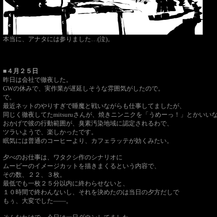
本当に、アナタには参りました…(泣)。
■４月２５日
昨日は会社で徹夜した。
GWの休みで、実作業が遅延しそうな雰囲気がしたので。
で。
最近ネットのやりすぎで睡魔と戦いながらも仕事してましたが、
同じく徹夜してたmitsuruさんが、焼きニンニクを「うめーっ！」とかい
おかげで彼の行動範囲が、臭素汚染地域に認定されるわで、
ツラいようで、楽しかったです。
眠気には普通のコーヒーより、カフェラッテが効くみたい。
夕べのお仕事は、ワタクシ作のシナリオに
ムービーのイメージカットを描きまくるという内容で、
その数、２２、３枚。
最低でも一枚２５分以内に終わらせないと、
１０時間で終わんないし、それを決めたのは当日の夕方だしで
もぅ、大変でした――。