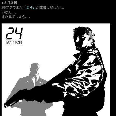
■５月３日
BSフジでまた
『２４』
が放映しだした…。
いかん…。
また見てしまう…。