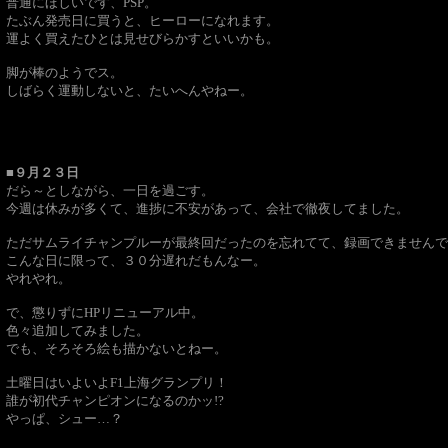
普通にほしいです、PSP。
たぶん発売日に買うと、ヒーローになれます。
運よく買えたひとは見せびらかすといいかも。
脚が棒のようでス。
しばらく運動しないと、たいへんやねー。
■９月２３日
だら～としながら、一日を過ごす。
今週は休みが多くて、進捗に不安があって、会社で徹夜してました。
ただサムライチャンプルーが最終回だったのを忘れてて、録画できませんで
こんな日に限って、３０分遅れだもんなー。
やれやれ。
で、懲りずにHPリニューアル中。
色々追加してみました。
でも、そろそろ絵も描かないとねー。
土曜日はいよいよF1上海グランプリ！
誰が初代チャンピオンになるのかッ!?
やっぱ、シュー…？