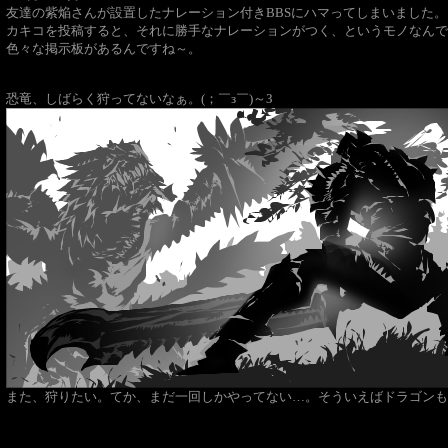
友達の紫焔さんが設置したナレーション付きBBSにハマってしまいました。
カキコを投稿すると、それに勝手なナレーションがつく、というモノなんで
色々な掲示板があるんですね～。
恐竜、しばらく狩ってないなぁ。(；￣з￣)～З
また、狩りたい。てか、まだ一回しかやってない…。そういえばドラゴンも