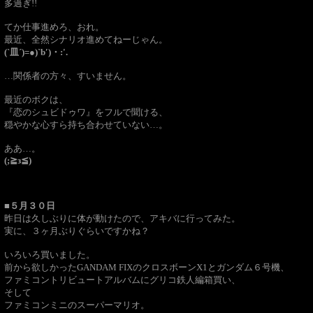
多過ぎ!!
てか仕事進めろ、おれ。
最近、全然シナリオ進めてねーじゃん。
(`皿´)=●)`b′)・:'.
…関係者の方々、すいません。
最近のボクは、
『恋のシュビドゥワ』をフルで聞ける、
穏やかな心すら持ち合わせていない…。
ああ…。
(;≧з≦)
■５月３０日
昨日は久しぶりに体が動けたので、アキバに行ってみた。
実に、３ヶ月ぶりぐらいですかね？
いろいろ買いました。
前から欲しかったGANDAM FIXのクロスボーンX1とガンダム６号機、
ファミコントリビュートアルバムにグリコ鉄人編箱買い、
そして
ファミコンミニのスーパーマリオ。