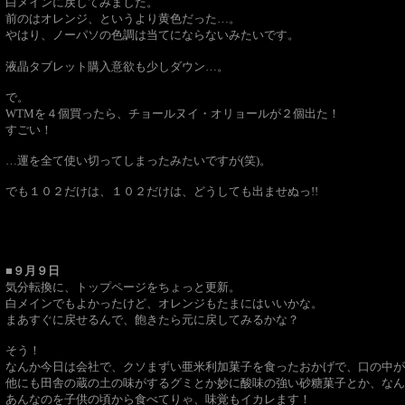
白メインに戻してみました。
前のはオレンジ、というより黄色だった…。
やはり、ノーパソの色調は当てにならないみたいです。
液晶タブレット購入意欲も少しダウン…。
で。
WTMを４個買ったら、チョールヌイ・オリョールが２個出た！
すごい！
…運を全て使い切ってしまったみたいですが(笑)。
でも１０２だけは、
１０２だけは、
どうしても出ませぬっ!!
■９月９日
気分転換に、トップページをちょっと更新。
白メインでもよかったけど、オレンジもたまにはいいかな。
まあすぐに戻せるんで、飽きたら元に戻してみるかな？
そう！
なんか今日は会社で、クソまずい亜米利加菓子を食ったおかげで、口の中が
他にも田舎の蔵の土の味がするグミとか妙に酸味の強い砂糖菓子とか、なん
あんなのを子供の頃から食べてりゃ、味覚もイカレます！