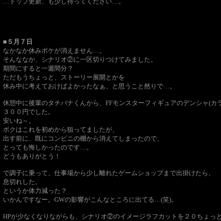
…トップ更新、も少し待ってください…。
■５月７日
なかなか休みボケが消えません…。
そんななか、シナリオ②に一区切りつけてみました。
期間にすると一週間分？
ただもうちょっと、ストーリー展開とかを
休み中に考えておけばよかったなぁ、と思うこと然りで…。
休憩中に後輩のタチバナくんから、FFモンスターフィギュアのデンシャ(カ
３００円でした。
安いね～。
ボクはこれを初めから狙ってましたが、
出す前に、既にコンビニの棚から消えてしまったので、
とっても悔しかったのです…。
どうもありがとう！
で調子に乗って、仕事場から少し離れたゲームショップまで出掛けたら、
息切れした。
というか体力減った？
いかんですなー。GWの影響がこんなところに出てる…(笑)。
HPが少なくなりながらも、シナリオ②のイメージラフカットを２０ちょっ