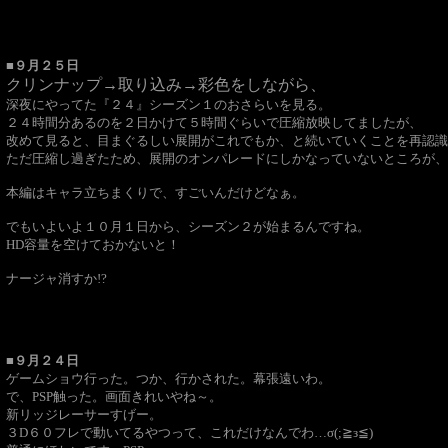
■９月２５日
クリンナップ→取り込み→彩色をしながら、
深夜にやってた『２４』シーズン１のおさらいを見る。
２４時間分あるのを２日かけて５時間ぐらいで圧縮放映してましたが、
改めて見ると、目まぐるしい展開がこれでもか、と続いていくことを再認識
ただ圧縮し過ぎたため、展開のオンパレードにしかなっていないところが、
本編はキャラ立ちまくりで、すごいんだけどなぁ。
でもいよいよ１０月１日から、シーズン２が始まるんですね。
HD容量を空けておかないと！
ナージャ消すか!?
■９月２４日
ゲームショウ行った。つか、行かされた。幕張遠いわ。
で、PSP触った。画面きれいやね～。
新リッジレーサーすげー。
３D６０フレで動いてるやつって、これだけなんでわ…σ(;≧з≦)