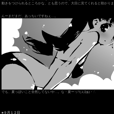
動きをつけられるところかな、とも思うので、大目に見てくれると助かりま
んーまだまだ、あっちいですねぇ…。
でも、夏っぽいこと全然してないや…。な・夏ーっ!!(;≧Д≦)・:'.
■９月１２日