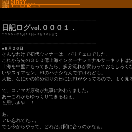
--------------------------------------------------------------------------------
日記ログvol.０００１．
①２００４年３月２１日～９月３０日まで
--------------------------------------------------------------------------------
--------------------------------------------------------------------------------
■９月２６日
そんなわけで初代ウィナーは、バリチェロでした。
これから先の３００億上海インターナショナルサーキットは
上海を中盤にもってきたら、多分流れが変わっておもしろく
いやスイマセン。F1のハナシなんですけれども。
大抵、なにかの締め切りの日にはF1がやってるので、よく見
で、コアマガ原稿が無事に終わりました。
あーこれからゆっくりできるねぇ、
と思いきや…！
あ。
アレ忘れてた…。
でも今からやって、どれだけ間に合うのかなぁ。