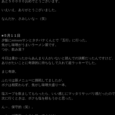
あと５００００おめでとうございます。
いえいえ、ありがとうございました。
なんだか、さみしいな～（笑）
■５月１１日
夕飯にmitsuruサンとタチバナくんとで『五行』に行った。
焦がし味噌がうまいラーメン屋です。
つか、飲み屋？
今日は暑かったからあんまり人がいないと踏んでの決断だったんですけど、
ありがたいことに奇跡的に待ちなしで入れて超ラッキーでした。
まじ奇跡。
ふたりは新メニューに挑戦してましたが、
ボクは相変わらず、焦がし味噌大盛り一本。
塩スープを飲ましてもらったら、いい感じにマッタリサッパリ感だったので
次に行くときは、ボクも塩を頼もうかと思った。
ん～、保守的（笑）。