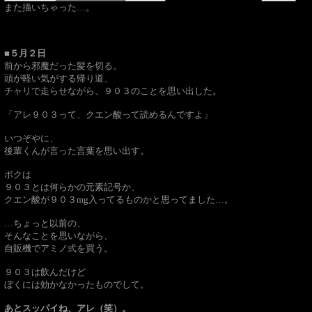
また描いちゃった…。
■５月２日
前から邪魔だった髪を切る。
頭が軽い気がする帰り道、
チャリで走らせながら、９０３のことを思い出した。
「アレ９０３って、クエン酸って読めるんですよ」
いつぞやに、
後輩くんが言った言葉を思い出す。
ボクは
９０３とは何らかの元素記号か、
クエン酸が９０３mg入ってるものかと思ってました…。
…ちょっと以前の、
そんなことを思いながら、
自販機でアミノ式を買う。
９０３は飲んだけど
ぼくには効かなかったものでして。
あとスッパイね、アレ（笑）。