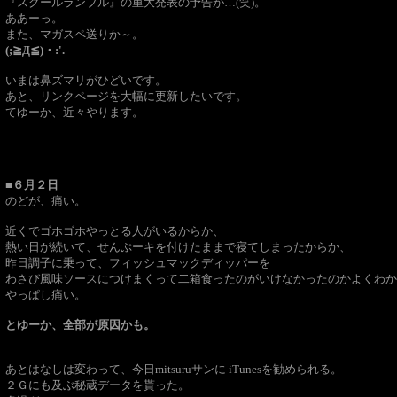
『スクールランブル』の重大発表の予告が…(笑)。
ああーっ。
また、マガスペ送りか～。
(;≧Д≦)・:'.
いまは鼻ズマリがひどいです。
あと、リンクページを大幅に更新したいです。
てゆーか、近々やります。
■６月２日
のどが、痛い。
近くでゴホゴホやっとる人がいるからか、
熱い日が続いて、せんぷーキを付けたままで寝てしまったからか、
昨日調子に乗って、フィッシュマックディッパーを
わさび風味ソースにつけまくって二箱食ったのがいけなかったのかよくわか
やっぱし痛い。
とゆーか、全部が原因かも。
あとはなしは変わって、今日mitsuruサンに iTunesを勧められる。
２Ｇにも及ぶ秘蔵データを貰った。