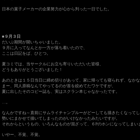
日本の菓子メーカーの企業努力が心から判った一日でした。
■９月３日
だいぶ期間が開いちゃいました。
９月に入ってなんとか一方が落ち着いたので、
ここは日記をば、ひとつ。
夏コミでは、当サークルにお立ち寄りいただいた皆様、
どうもありがとうございました！
あのときは１５日当日に締め切りがあって、家に帰っても寝られず、なかな
まー、同人原稿なんてやってるのが首を絞めてたワケですが、
夏に出したそのコピー誌も、実はスクラン本じゃなかったです。
…。
なんかですね～直前にサムライチャンプルーがどーしても描きたくなってし
勢いにまかせて描いてしまったのがいけなかったみたいですが。
それからというもの、いろんなものが混ざって、６Pのホンになってしまい
いやー、不覚、不覚。