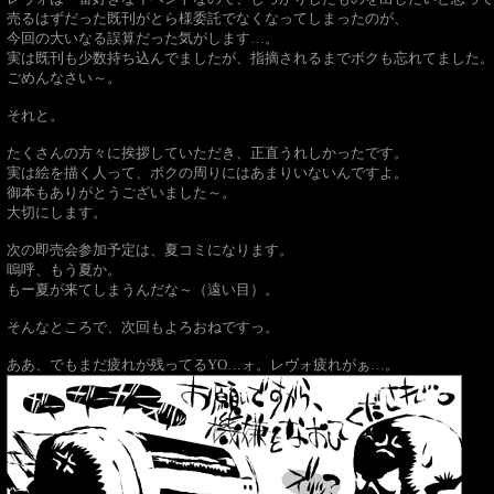
売るはずだった既刊がとら様委託でなくなってしまったのが、
今回の大いなる誤算だった気がします…。
実は既刊も少数持ち込んでましたが、指摘されるまでボクも忘れてました。
ごめんなさい～。
それと。
たくさんの方々に挨拶していただき、正直うれしかったです。
実は絵を描く人って、ボクの周りにはあまりいないんですよ。
御本もありがとうございました～。
大切にします。
次の即売会参加予定は、夏コミになります。
嗚呼、もう夏か。
もー夏が来てしまうんだな～（遠い目）。
そんなところで、次回もよろおねですっ。
ああ、でもまだ疲れが残ってるYO…ォ。レヴォ疲れがぁ…。