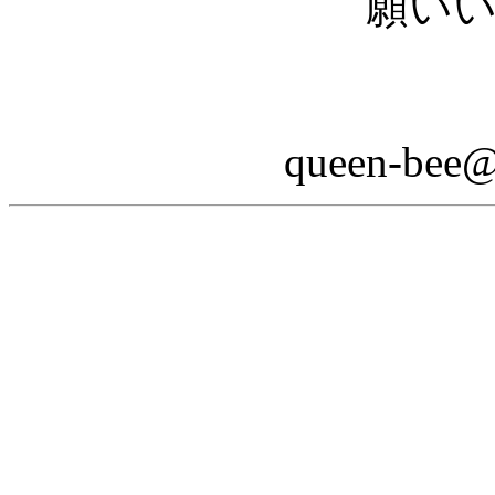
願い
queen-bee@m