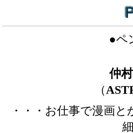
●ペ
仲
AST
（
・・・お仕事で漫画と