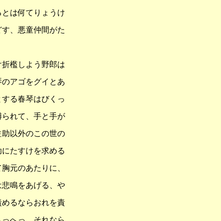
るとは何てりょうけ
どす、悪童仲間がた
け折檻しよう野郎は
琴のアゴをグイとあ
とする春琴はびくっ
縛られて、手と手が
佐助以外のこの世の
助にたすけを求める
て胸元のあたりに、
は悲鳴をあげる、や
責めるならおれを責
へっへっ。それなら