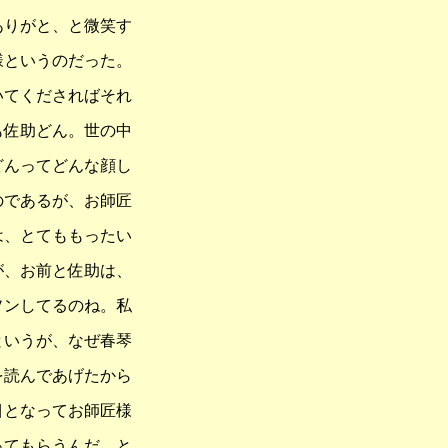
ありがと、と微笑す
様というのだった。
いてくださればそれ
も佐助どん。世の中
どんってどんな顔し
のであるが、お師匠
は、とてももったい
が、お前と佐助は、
ソンしてるのね。私
というが、なぜ春琴
を読んであげたから
目となってお師匠様
ってもらうんだ、と