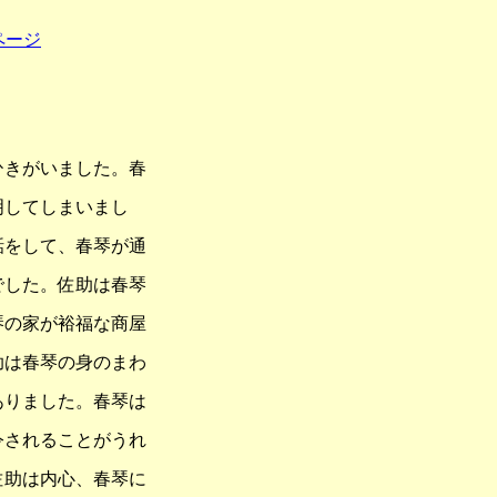
ページ
ひきがいました。春
明してしまいまし
話をして、春琴が通
でした。佐助は春琴
琴の家が裕福な商屋
助は春琴の身のまわ
ありました。春琴は
令されることがうれ
佐助は内心、春琴に