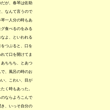
のだが、春琴は佐助
な、なんて言うので
春琴一人分の時もあ
モグ食べるのをみる
べなよ、といわれる
目をつぶると、口を
われて口を開けてま
、あちちち、とあつ
んで、風呂の時のお
わい、こわい、目が
たたく時もあった。
るのならよろこんで
聞き、いっそ自分の