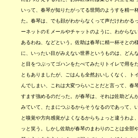
いって、春琴が知りたがってる世間のようすを精一
た。春琴は、でも顔がわからなくって声だけわかる
ーネットのＥメールやチャットのように、わからな
あるわね、などという。佐助は春琴に精一杯そとの
に、いったい目がみえない世界というものは、どん
と目をつぶってゴハンをたべてみたりトイレで用を
ともありましたが、ごはんも全然おいしくなく、ト
んでしまい、これは大変つらいことだと言って、春
すます強めるのだった。が春琴は、それは佐助どん
みていて、たまにつぶるからそうなるのであって、
と嗅覚や方向感覚がよくなるからちょっと違うわよ
ッと笑う。しかし佐助が春琴のまわりのことは全部