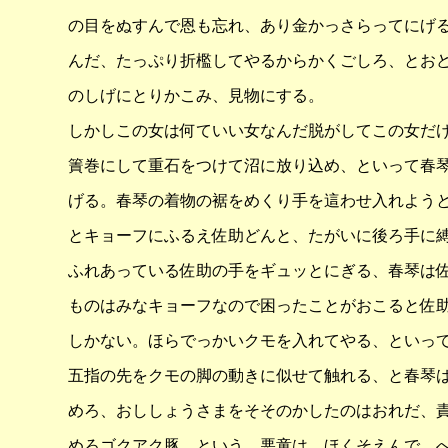
の目をぬすんで恩も忘れ、あり金かっさらってにげ
んだ、たっぷり折檻してやるからかくごしろ、とお
のしげにとりかこみ、見物にする。
しかしこの女は何ていい女なんだ脱がしてこの女だ
簀巻にして重石をつけて沼に放り込め、といって春
げる。春琴の着物の裾をめくり手を這わせ入れよう
とキョーフにふるえ佐助どんと、たがいに後ろ手に
ふれあっている佐助の手をギュッとにぎる、春琴は
ものはみなキョーフなので困ったことがおこると佐
しかない。ほらでっかいクモを入れてやる、といっ
五指の先をクモの脚の動きに似せて触れる、と春琴
めろ、おししょうさまをそそのかしたのはおれだ、
めろゴクアク豚、という、悪童は、ほくそえんで、