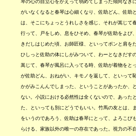
琴の心の自立心をかえって弱めてしまった傾向なき
がいなくなると春琴は心細くなり、佐助どん、佐助
は、そこにちょっとうれしさを感じ、それが嵩じて
行って、戸をしめ、息をひそめ、春琴が佐助をよび
きだしはじめた頃、お師匠様、といってポンと肩を
ひしっと佐助の体にしがみついて、わーとなきだす
嵩じて、春琴が風呂に入ってる時、佐助が着物をと
が佐助どん、おねがい、キモノを返して、といって
かがみこんんでしまった、ということがあったか、
ない。小説における必然性は全くないので、あった
た、といっても別にどうでもいい。竹馬の友とは、
をいうのであろう、佐助は春琴にとって、よろこび
らける、家族以外の唯一の存在であった。視力の不