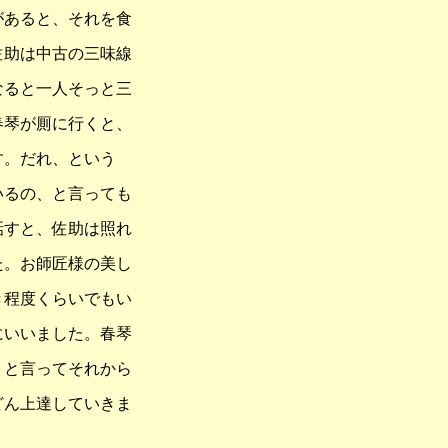
があると、それを食
佐助は中古の三味線
なると一人そっと三
春琴が厠に行くと、
す。だれ、という
いるの、と言っても
話すと、佐助は照れ
た。お師匠様の美し
き程度くらいでもい
にいいました。春琴
。と言ってそれから
どん上達していきま