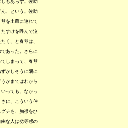
にしもあらず。佐助
どん、という。佐助
春琴を土蔵に連れて
、たすけを呼んで泣
たたく、と春琴は、
のであった。さらに
ってしまって、春琴
恥ずかしそうに隅に
どうかまではわから
といっても、なかっ
まさに、こういう仲
もグチも、胸襟をひ
自由な人は劣等感の