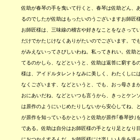
佐助が春琴の手を曳いて行くと、春琴は佐助どん、
るのでしたが佐助はもったいのうございますお師匠
お師匠様は、三味線の稽古や好きなことをなさって
だけでかたじけなくありがたいのでございます。で
がみえないってさびしいわね。私ってきれい。佐助
てるのかしら、などというと、佐助は返答に窮する
様は、アイドルタレントなみに美しく、わたくしに
なくございます、などというと、でも、おっ母さま
おにあいだね、などといつも言うから、きっとケン
は原作のようにいじめたりしないから安心してね、
が原作を知っているかというと佐助が原作｢春琴抄｣
である。佐助は自分はお師匠様の手となり足となり
におつかえするんだ、お師匠様には楽しい人生を送