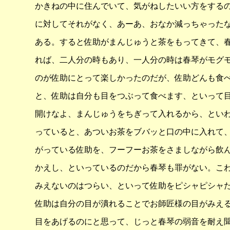
かきねの中に住んでいて、気がねしたいい方をする
に対してそれがなく、あーあ、おなか減っちゃった
ある。すると佐助がまんじゅうと茶をもってきて、
れば、二人分の時もあり、一人分の時は春琴がモグ
のが佐助にとって楽しかったのだが、佐助どんも食
と、佐助は自分も目をつぶって食べます、といって
開けなよ、まんじゅうをちぎって入れるから、とい
っていると、あついお茶をブバッと口の中に入れて
がっている佐助を、フーフーお茶をさましながら飲
かえし、といっているのだから春琴も罪がない。こ
みえないのはつらい、といって佐助をピシャピシャ
佐助は自分の目が潰れることでお師匠様の目がみえ
目をあげるのにと思って、じっと春琴の弱音を耐え