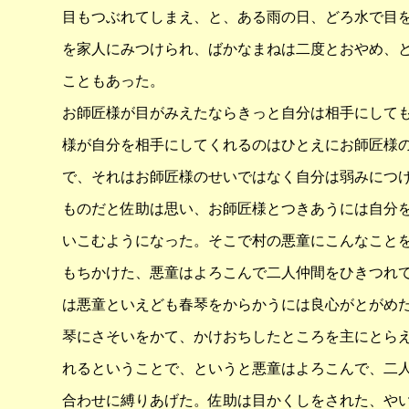
目もつぶれてしまえ、と、ある雨の日、どろ水で目
を家人にみつけられ、ばかなまねは二度とおやめ、
こともあった。
お師匠様が目がみえたならきっと自分は相手にして
様が自分を相手にしてくれるのはひとえにお師匠様
で、それはお師匠様のせいではなく自分は弱みにつ
ものだと佐助は思い、お師匠様とつきあうには自分
いこむようになった。そこで村の悪童にこんなこと
もちかけた、悪童はよろこんで二人仲間をひきつれ
は悪童といえども春琴をからかうには良心がとがめ
琴にさそいをかて、かけおちしたところを主にとら
れるということで、というと悪童はよろこんで、二
合わせに縛りあげた。佐助は目かくしをされた、や