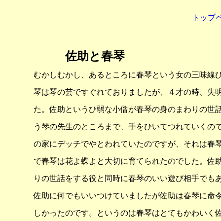
トップ
佐助と春琴
むかしむかし、あるところに春琴という女の三味線
琴は琴の芸ですぐれておりましたが、４才の時、失
た。佐助というひ弱な小僧が春琴の身のまわりの世
う琴の先生のところまで、手をひいてつれていくの
の家にデッチでやとわれていたのですが、それは春
で春琴は花よ蝶よと大切に育てられたのでした。佐
りの世話をする役と同時に春琴のいい遊び相手でも
佐助に何でもいいつけていましたが佐助は春琴に命
しかったのです。というのは春琴はとてもかわいく