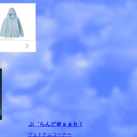
ぶ゛らんど＠ｓａｈｉ
ヴェトナムコーナー