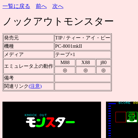
一覧に戻る
前へ
次へ
ノックアウトモンスター
発売元
TIP / ティー・アイ・ピー
機種
PC-8001mkII
メディア
テープ×1
M88
X88
j80
エミュレータ上の動作
◎
◎
◎
備考
関連リンク
(注意)