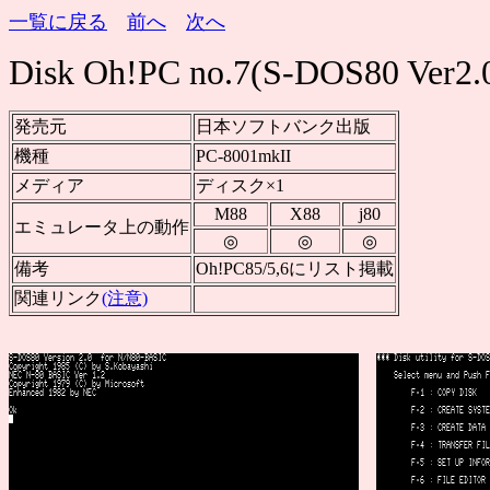
一覧に戻る
前へ
次へ
Disk Oh!PC no.7(S-DOS80 Ver2.
発売元
日本ソフトバンク出版
機種
PC-8001mkII
メディア
ディスク×1
M88
X88
j80
エミュレータ上の動作
◎
◎
◎
備考
Oh!PC85/5,6にリスト掲載
関連リンク
(注意)