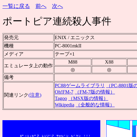
一覧に戻る
前へ
次へ
ポートピア連続殺人事件
発売元
ENIX / エニックス
機種
PC-8001mkII
メディア
テープ×1
M88
X88
エミュレータ上の動作
◎
◎
備考
PC88ゲームライブラリ
（PC-8801
Oh!FM-7
（FM-7版の情報）
関連リンク
(注意)
Tagoo
（MSX版の情報）
Wikipedia
（全般的な情報）