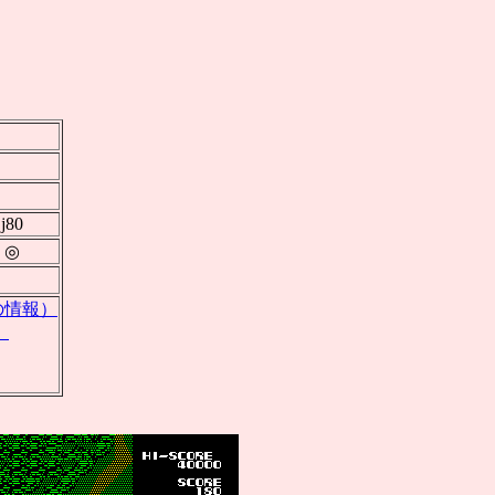
j80
◎
版の情報）
）