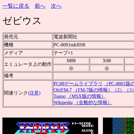
一覧に戻る
前へ
次へ
ゼビウス
発売元
電波新聞社
機種
PC-8001mkIISR
メディア
テープ×1
M88
X88
エミュレータ上の動作
◎
◎
備考
PC88ゲームライブラリ
（PC-8801
Oh!FM-7
（FM-7版の情報）
（2）
（3
関連リンク
(注意)
Tagoo
（MSX版の情報）
Wikipedia
（全般的な情報）