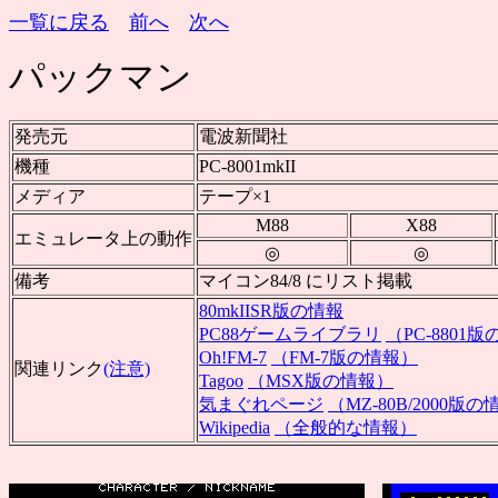
一覧に戻る
前へ
次へ
パックマン
発売元
電波新聞社
機種
PC-8001mkII
メディア
テープ×1
M88
X88
エミュレータ上の動作
◎
◎
備考
マイコン84/8 にリスト掲載
80mkIISR版の情報
PC88ゲームライブラリ
（PC-8801
Oh!FM-7
（FM-7版の情報）
関連リンク
(注意)
Tagoo
（MSX版の情報）
気まぐれページ
（MZ-80B/2000版
Wikipedia
（全般的な情報）