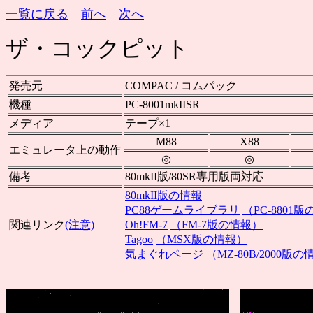
一覧に戻る
前へ
次へ
ザ・コックピット
発売元
COMPAC / コムパック
機種
PC-8001mkIISR
メディア
テープ×1
M88
X88
エミュレータ上の動作
◎
◎
備考
80mkII版/80SR専用版両対応
80mkII版の情報
PC88ゲームライブラリ
（PC-8801
関連リンク
(注意)
Oh!FM-7
（FM-7版の情報）
Tagoo
（MSX版の情報）
気まぐれページ
（MZ-80B/2000版