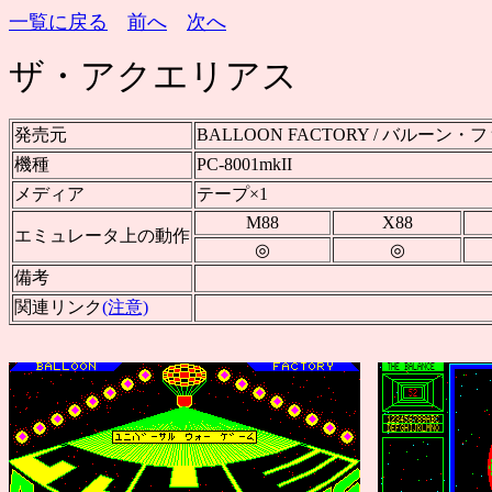
一覧に戻る
前へ
次へ
ザ・アクエリアス
発売元
BALLOON FACTORY / バルーン
機種
PC-8001mkII
メディア
テープ×1
M88
X88
エミュレータ上の動作
◎
◎
備考
関連リンク
(注意)