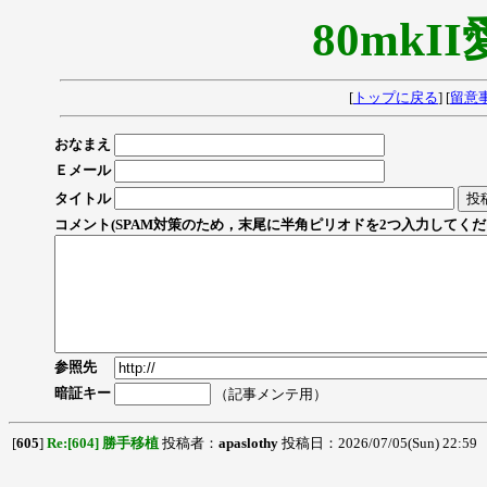
80mkI
[
トップに戻る
] [
留意
おなまえ
Ｅメール
タイトル
コメント(SPAM対策のため，末尾に半角ピリオドを2つ入力してくだ
参照先
暗証キー
（記事メンテ用）
[
605
]
Re:[604] 勝手移植
投稿者：
apaslothy
投稿日：2026/07/05(Sun) 22:59