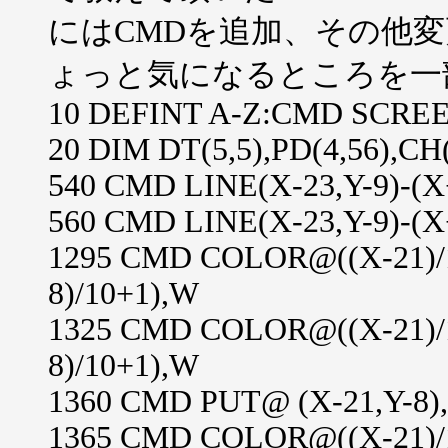
にはCMDを追加、その他
ょっと気になるところを一
10 DEFINT A-Z:CMD SCRE
20 DIM DT(5,5),PD(4,56),CH(
540 CMD LINE(X-23,Y-9)-(X
560 CMD LINE(X-23,Y-9)-(X
1295 CMD COLOR@((X-21)/15.
8)/10+1),W
1325 CMD COLOR@((X-21)/15.
8)/10+1),W
1360 CMD PUT@ (X-21,Y-8)
1365 CMD COLOR@((X-21)/15.