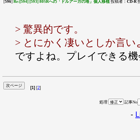
[
596
]
Re:[594] [593] 80SRへの「ドルアーガの塔」個人移植
投稿者：
CD-R
投
> 驚異的です。
> とにかく凄いとしか言
ですよね。プレイできる機
[1]
[
2
]
処理
記事No
-
L