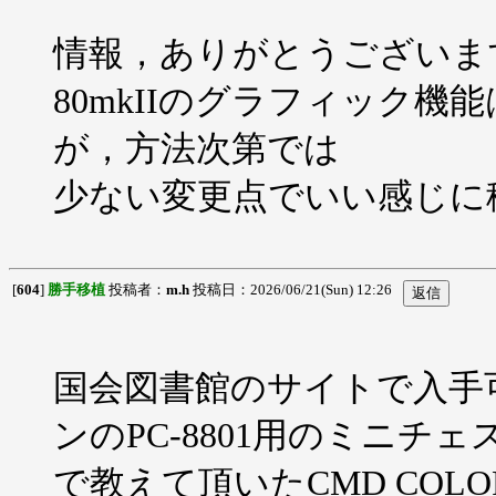
情報，ありがとうございま
80mkIIのグラフィック機
が，方法次第では
少ない変更点でいい感じに移植
[
604
]
勝手移植
投稿者：
m.h
投稿日：2026/06/21(Sun) 12:26
国会図書館のサイトで入手可
ンのPC-8801用のミニ
で教えて頂いたCMD COLO