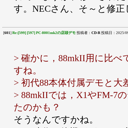
す。NECさん、そ～と修正
[
601
]
Re:[599] [597] PC-8001mk2の店頭デモ
投稿者：
CD-R
投稿日：2025/09/1
> 確かに，88mkII用に比
すね。
> 初代88本体付属デモと
> 88mkIIでは，X1やF
たのかも？
そうなんですかね。