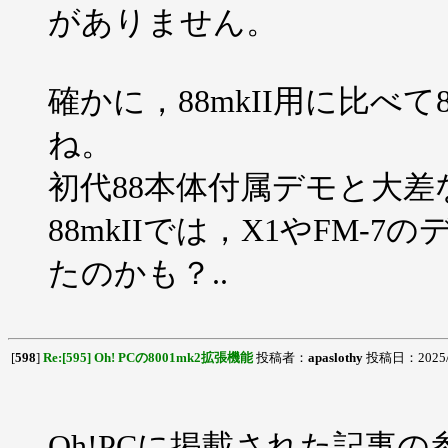
がありません。
確かに，88mkII用に比べて
ね。
初代88本体付属デモと大
88mkIIでは，X1やFM
たのかも？..
[
598
]
Re:[595] Oh! PCの8001mk2拡張機能
投稿者：
apaslothy
投稿日：2025/09
Oh!PCに掲載された記事