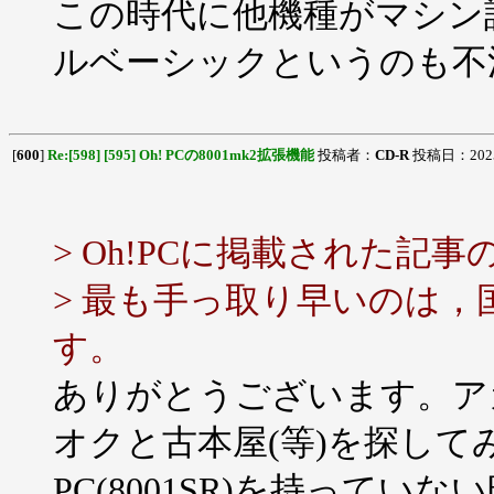
この時代に他機種がマシン
ルベーシックというのも不満
[
600
]
Re:[598] [595] Oh! PCの8001mk2拡張機能
投稿者：
CD-R
投稿日：2025/0
> Oh!PCに掲載された記
> 最も手っ取り早いのは
す。
ありがとうございます。ア
オクと古本屋(等)を探し
PC(8001SR)を持って