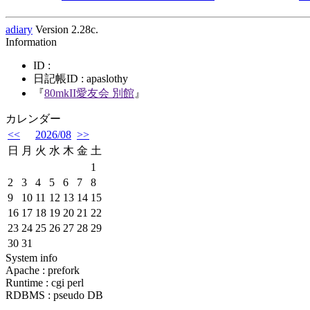
adiary
Version 2.28c.
Information
ID :
日記帳ID : apaslothy
『
80mkII愛友会 別館
』
カレンダー
<<
2026/08
>>
日
月
火
水
木
金
土
1
2
3
4
5
6
7
8
9
10
11
12
13
14
15
16
17
18
19
20
21
22
23
24
25
26
27
28
29
30
31
System info
Apache : prefork
Runtime : cgi perl
RDBMS : pseudo DB