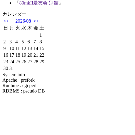
『
80mkII愛友会 別館
』
カレンダー
<<
2026/08
>>
日
月
火
水
木
金
土
1
2
3
4
5
6
7
8
9
10
11
12
13
14
15
16
17
18
19
20
21
22
23
24
25
26
27
28
29
30
31
System info
Apache : prefork
Runtime : cgi perl
RDBMS : pseudo DB