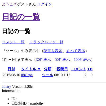
ようこそ
ゲスト
さん
ログイン
日記の一覧
日記の一覧
コメント一覧
・
トラックバック一覧
『ツール』のみ表示中（
記事を表示
、
すべて表示
）
1件〜1件まで表示（
30件表示
、
50件表示
、
100件表示
）
日付
タイトル ▼
分類
投稿日
コメント
TB
2015-08-10
88Grph
ツール
08/10 1:13
7
0
adiary
Version 2.28c.
Information
ID :
日記帳ID : apaslothy