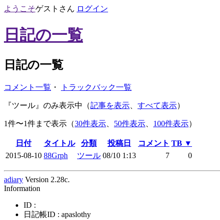
ようこそ
ゲスト
さん
ログイン
日記の一覧
日記の一覧
コメント一覧
・
トラックバック一覧
『ツール』のみ表示中（
記事を表示
、
すべて表示
）
1件〜1件まで表示（
30件表示
、
50件表示
、
100件表示
）
日付
タイトル
分類
投稿日
コメント
TB ▼
2015-08-10
88Grph
ツール
08/10 1:13
7
0
adiary
Version 2.28c.
Information
ID :
日記帳ID : apaslothy