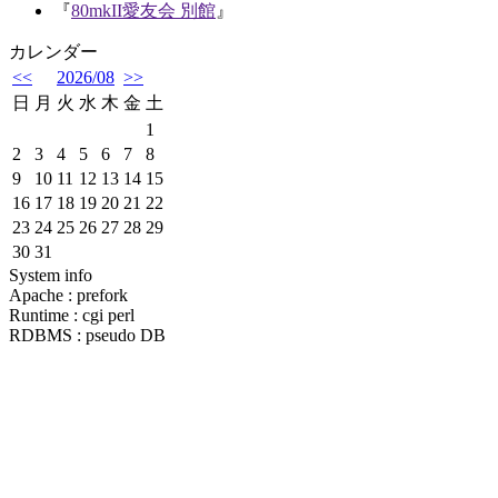
『
80mkII愛友会 別館
』
カレンダー
<<
2026/08
>>
日
月
火
水
木
金
土
1
2
3
4
5
6
7
8
9
10
11
12
13
14
15
16
17
18
19
20
21
22
23
24
25
26
27
28
29
30
31
System info
Apache : prefork
Runtime : cgi perl
RDBMS : pseudo DB