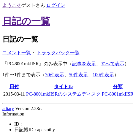
ようこそ
ゲスト
さん
ログイン
日記の一覧
日記の一覧
コメント一覧
・
トラックバック一覧
『PC-8001mkIISR』のみ表示中（
記事を表示
、
すべて表示
）
1件〜1件まで表示（
30件表示
、
50件表示
、
100件表示
）
日付
タイトル
分類
2015-03-11
PC-8001mkIISRのシステムディスク
PC-8001mkIIS
adiary
Version 2.28c.
Information
ID :
日記帳ID : apaslothy