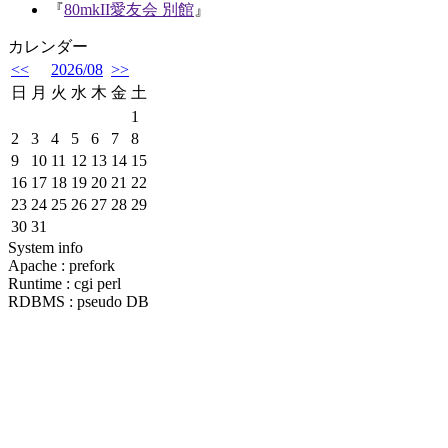
『
80mkII愛友会 別館
』
カレンダー
<<
2026/08
>>
日
月
火
水
木
金
土
1
2
3
4
5
6
7
8
9
10
11
12
13
14
15
16
17
18
19
20
21
22
23
24
25
26
27
28
29
30
31
System info
Apache : prefork
Runtime : cgi perl
RDBMS : pseudo DB