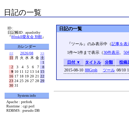
日記の一覧
ID :
日記の一覧
日記帳ID : apaslothy
『
80mkII愛友会 別館
』
『ツール』のみ表示中（
記事を表
カレンダー
1件〜1件まで表示（
30件表示
、
5
<<
2026/08
>>
日
月
火
水
木
金
土
日付 ▼
タイトル
分類
投稿
1
2
3
4
5
6
7
8
2015-08-10
88Grph
ツール
08/10 1
9
10
11
12
13
14
15
16
17
18
19
20
21
22
23
24
25
26
27
28
29
30
31
System info
Apache : prefork
Runtime : cgi perl
RDBMS : pseudo DB